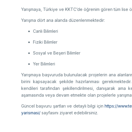
Ço
Sa
AB
Yarışmaya, Türkiye ve KKTC’de öğrenim gören tüm lise öğr
Fotoğraf Arşivi
Hi
Ku
Yarışma dört ana alanda düzenlenmektedir:
KVKK Aydınlatma metni
Canlı Bilimleri
Fiziki Bilimler
Sosyal ve Beşeri Bilimler
Ge
Bu
Yer Bilimleri
(B
Ul
Yarışmaya başvuruda bulunulacak projelerin ana alanların 
(U
birini kapsayacak şekilde hazırlanması gerekmektedir
kendileri tarafından şekillendirilmesi, danışarak ama k
aşamasında veya devam etmekte olan projelerle yarışma
Güncel başvuru şartları ve detaylı bilgi için
https://www.te
yarismasi/
sayfasını ziyaret edebilirsiniz.