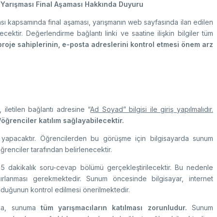
i Yarışması Final Aşaması Hakkında Duyuru
ası kapsamında final aşaması, yarışmanın web sayfasında ilan edilen
ecektir. Değerlendirme bağlantı linki ve saatine ilişkin bilgiler tüm
roje sahiplerinin, e-posta adreslerini kontrol etmesi önem arz
, iletilen bağlantı adresine “
Ad Soyad” bilgisi ile giriş yapılmalıdır.
ğrenciler katılım sağlayabilecektir.
 yapacaktır. Öğrencilerden bu görüşme için bilgisayarda sunum
renciler tarafından belirlenecektir.
5 dakikalık soru-cevap bölümü gerçekleştirilecektir. Bu nedenle
rlanması gerekmektedir. Sunum öncesinde bilgisayar, internet
lduğunun kontrol edilmesi önerilmektedir.
nda, sunuma
tüm yarışmacıların katılması zorunludur.
Sunum