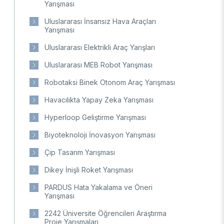
Yarışması
Ulusal Metroloji Enstitüsü (UME)
Uluslararası İnsansız Hava Araçları
Uzay Teknolojileri Araştırma Enstitüsü
Yarışması
(UZAY)
Kutup Araştırmaları Enstitüsü (KARE)
Uluslararası Elektrikli Araç Yarışları
Uluslararası MEB Robot Yarışması
Robotaksi Binek Otonom Araç Yarışması
Havacılıkta Yapay Zeka Yarışması
Hyperloop Geliştirme Yarışması
Biyoteknoloji İnovasyon Yarışması
Çip Tasarım Yarışması
Dikey İnişli Roket Yarışması
PARDUS Hata Yakalama ve Öneri
Yarışması
2242 Üniversite Öğrencileri Araştırma
Proje Yarışmaları