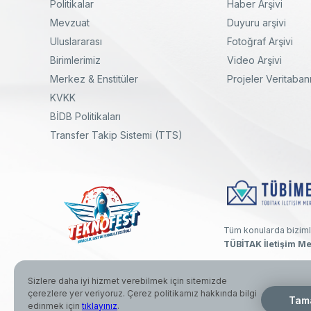
Politikalar
Haber Arşivi
Mevzuat
Duyuru arşivi
Uluslararası
Fotoğraf Arşivi
Birimlerimiz
Video Arşivi
Merkez & Enstitüler
Projeler Veritaban
KVKK
yal
Twitter
Linkedin
Instagram
Facebook
Youtube
Bülten
BİDB Politikaları
Transfer Takip Sistemi (TTS)
Tüm konularda biziml
TÜBİTAK İletişim Me
Sizlere daha iyi hizmet verebilmek için sitemizde
çerezlere yer veriyoruz. Çerez politikamız hakkında bilgi
© 2026 Türkiye Bilimsel ve Teknolojik Araştırma Kurumu. Her hak
Tam
edinmek için
tıklayınız
.