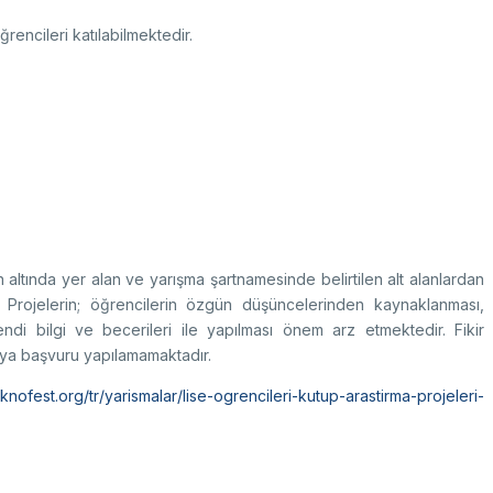
k Taraflı Programlar
BTY Kılavuzları
yılarla TÜBİTAK
 Çerçeve Programları
BTYK (Mülga)
encileri katılabilmektedir.
zmet Envanterleri
Arşiv
rumsal Kimlik
çmiş Yıllarda Ödül Alanlar
Yapay Zekâ Politikası
rsa Test ve Analiz Laboratuvarı
Üretken Yapay Zekâ Rehberi
UTAL)
usal Akademik Ağ ve Bilgi Merkezi
altında yer alan ve yarışma şartnamesinde belirtilen alt alanlardan
LAKBİM)
. Projelerin; öğrencilerin özgün düşüncelerinden kaynaklanması,
endi bilgi ve becerileri ile yapılması önem arz etmektedir. Fikir
ya başvuru yapılamamaktadır.
knofest.org/tr/yarismalar/lise-ogrencileri-kutup-arastirma-projeleri-