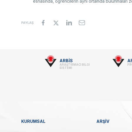
esnasında, öğrencilerin aynı ortamda bulunmaları z
PAYLAŞ
Footer
ARBİS
A
ARAŞTIRMACI BİLGİ
PR
-
SİSTEMİ
Linkler
KURUMSAL
ARŞİV
Dipnot