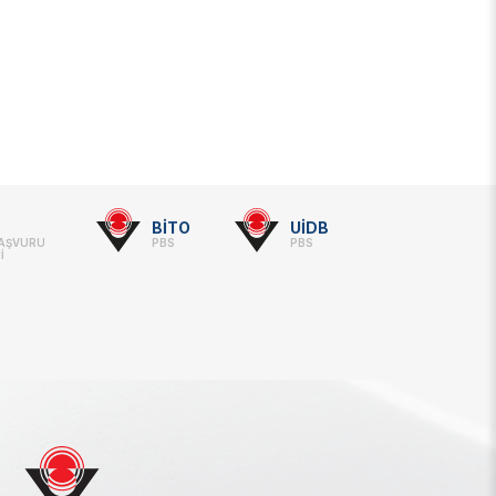
BİTO
UİDB
BAŞVURU
PBS
PBS
İ