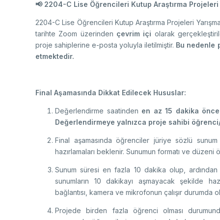
📢 2204-C Lise Öğrencileri Kutup Araştırma Projeler
2204-C Lise Öğrencileri Kutup Araştırma Projeleri Yarışm
tarihte Zoom üzerinden
çevrim içi
olarak gerçekleştiril
proje sahiplerine e-posta yoluyla iletilmiştir.
Bu nedenle p
etmektedir.
Final Aşamasında Dikkat Edilecek Hususlar:
Değerlendirme saatinden
en az 15 dakika önce
Değerlendirmeye yalnızca proje sahibi öğrenci/ö
Final aşamasında öğrenciler jüriye sözlü sunum
hazırlamaları beklenir. Sunumun formatı ve düzeni öğ
Sunum süresi en fazla 10 dakika olup, ardından 
sunumların 10 dakikayı aşmayacak şekilde hazı
bağlantısı, kamera ve mikrofonun çalışır durumda o
Projede birden fazla öğrenci olması durumu