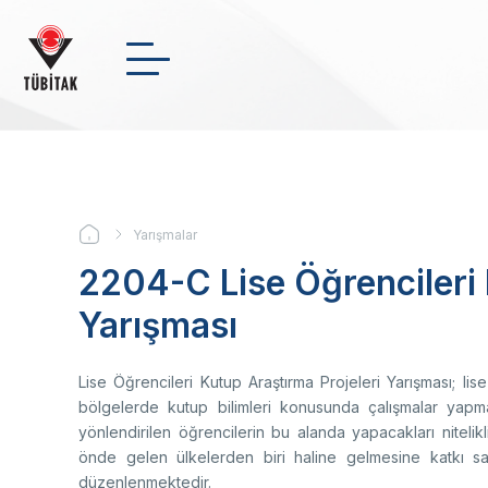
Ana
içeriğe
atla
Arama
NSosyal
Twitter
Linke
KURUMSAL
+
-
0
Yarışmalar
Sayfa
DESTEKLER
2204-C Lise Öğrencileri 
yolu
Bi
Ul
Me
En
Yarışması
Yö
Ul
Bu
İk
BURSLAR
Ba
De
Ma
AR-GE FAALİYETLERİMİZ
Üs
Lise Öğrencileri Kutup Araştırma Projeleri Yarışması; l
Me
bölgelerde kutup bilimleri konusunda çalışmalar yapm
Or
yönlendirilen öğrencilerin bu alanda yapacakları nitelikl
Haber Arşivi
St
önde gelen ülkelerden biri haline gelmesine katkı 
İki
Ma
düzenlenmektedir.
Video Arşivi