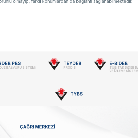
orunlu olmayıp, farklı konumlardan da bağlantı sağlanabilmektedir.
RDEB PBS
TEYDEB
E-BİDEB
OJE BAŞVURU SİSTEMİ
PRODİS
TÜBİTAK BİDEB 
VE İZLEME SİSTEM
TYBS
ÇAĞRI MERKEZİ