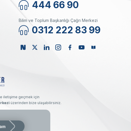
444 66 90
Bilim ve Toplum Başkanlığı Çağrı Merkezi
0312 222 83 99
ı
e iletişime geçmek için
rkezi
üzerinden bize ulaşabilirsiniz.
kı saklıdır.
am