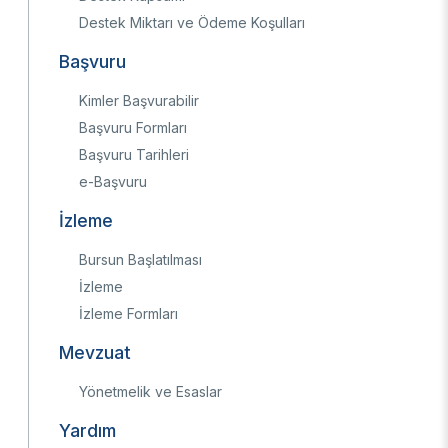
Destek Miktarı ve Ödeme Koşulları
Ulusal Metroloji Enstitüsü (UME)
Uzay Teknolojileri Araştırma Enstitüsü
Başvuru
(UZAY)
Kutup Araştırmaları Enstitüsü (KARE)
Kimler Başvurabilir
Başvuru Formları
Başvuru Tarihleri
e-Başvuru
İzleme
Bursun Başlatılması
İzleme
İzleme Formları
Mevzuat
Yönetmelik ve Esaslar
Yardım