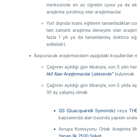
merkezinde en az öğretim üyesi ya da ekip
araştırma yürütmüş olan araştırmacılar.
Yurt dışında lisans eğitimini tamamladıktan s
tam zamanlı araştırma deneyimi olan araştırm
fazla 1 yılı ya da tamamlanmış doktora eğ
edilebilir).
Başvuracak araştırmacıların aşağıdaki koşullardan e
Çağrının açıldığı gün itibarıyla, son 5 yılın
Atıf Alan Araştırmacılar Listesinde”
bulunmak
Çağrının açıldığı gün itibarıyla, son 5 yılda
30 ay çalışmış olmak:
QS (Quacquarelli Symonds)
veya
THE
kapsamında alan bazında yapılan sıralam
Avrupa Komisyonu Ortak Araştırma Me
Yapan İlk 2500 Şirket.