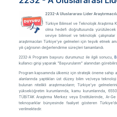
2232 - A Uluslararası Li
yolu
Ço
Sa
AB
Fotoğraf Arşivi
Hi
2232-A Uluslararası Lider Araştırmacıl
Ku
KVKK Aydınlatma metni
Türkiye Bilimsel ve Teknolojik Araştırma 
olma hedefi doğrultusunda yürütülecek p
seviye bilimsel ve teknolojik çalışmalar
araştırmacıları Türkiye’ye gelmeleri için teşvik etmek ama
Ge
yılı çağrısının değerlendirme süreçleri tamamlandı.
Bu
2232-A Programı başvuru durumunuz ile ilgili sonucu,
B
(B
kullanıcı girişi yaparak "Başvurularım" alanından görebilirs
Ul
(U
Program kapsamında ülkemiz için stratejik öneme sahip ar
alanlarında yaptıkları üst düzey bilim ve/veya teknoloji
bulunan nitelikli araştırmacıların; Türkiye’ye gelmele
yükseköğretim kurumlarında, kamu kurumlarında, 6550 s
TÜBİTAK Araştırma Merkez veya Enstitülerinde, Ar-Ge 
teknoparklar bünyesinde faaliyet gösteren Türkiye’de
verilmektedir.