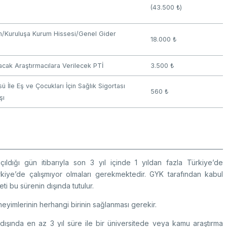
(43.500 ₺)
m/Kuruluşa Kurum Hissesi/Genel Gider
18.000 ₺
acak Araştırmacılara Verilecek PTİ
3.500 ₺
ü İle Eş ve Çocukları İçin Sağlık Sigortası
560 ₺
şı
çıldığı gün itibarıyla son 3 yıl içinde 1 yıldan fazla Türkiye’de
ürkiye’de çalışmıyor olmaları gerekmektedir. GYK tarafından kabul
i bu sürenin dışında tutulur.
neyimlerinin herhangi birinin sağlanması gerekir.
 dışında en az 3 yıl süre ile bir üniversitede veya kamu araştırma