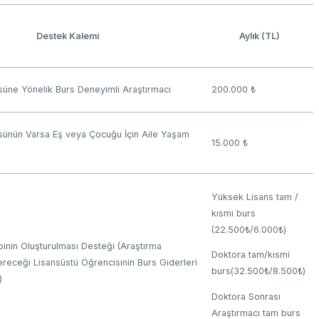
Destek Kalemi
Aylık (TL)
süne Yönelik Burs Deneyimli Araştırmacı
200.000 ₺
sünün Varsa Eş veya Çocuğu İçin Aile Yaşam
15.000 ₺
Yüksek Lisans tam /
kısmi burs
(22.500₺/6.000₺)
binin Oluşturulması Desteği (Araştırma
Doktora tam/kısmi
ereceği Lisansüstü Öğrencisinin Burs Giderleri
burs(32.500₺/8.500₺)
)
Doktora Sonrası
Araştırmacı tam burs