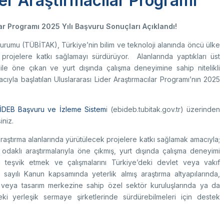
der Araştırmacılar Programı
k Taraflı Programlar
BTY Kılavuzları
yılarla TÜBİTAK
 Çerçeve Programları
BTYK (Mülga)
zmet Envanterleri
ar Programı 2025 Yılı Başvuru Sonuçları Açıklandı!
Arşiv
rumsal Kimlik
Kurumu (TÜBİTAK), Türkiye’nin bilim ve teknoloji alanında öncü ülke
rojelere katkı sağlamayı sürdürüyor. Alanlarında yaptıkları üst
 ile öne çıkan ve yurt dışında çalışma deneyimine sahip nitelikli
cıyla başlatılan Uluslararası Lider Araştırmacılar Programı’nın 2025
çmiş Yıllarda Ödül Alanlar
Yapay Zekâ Politikası
rsa Test ve Analiz Laboratuvarı
Üretken Yapay Zekâ Rehberi
İDEB Başvuru ve İzleme Sistem
i (ebideb.tubitak.gov.tr) üzerinden
UTAL)
iniz.
usal Akademik Ağ ve Bilgi Merkezi
LAKBİM)
aştırma alanlarında yürütülecek projelere katkı sağlamak amacıyla;
 odaklı araştırmalarıyla öne çıkmış, yurt dışında çalışma deneyimi
rini teşvik etmek ve çalışmalarını Türkiye’deki devlet veya vakıf
ayılı Kanun kapsamında yeterlik almış araştırma altyapılarında,
veya tasarım merkezine sahip özel sektör kuruluşlarında ya da
ki yerleşik sermaye şirketlerinde sürdürebilmeleri için destek