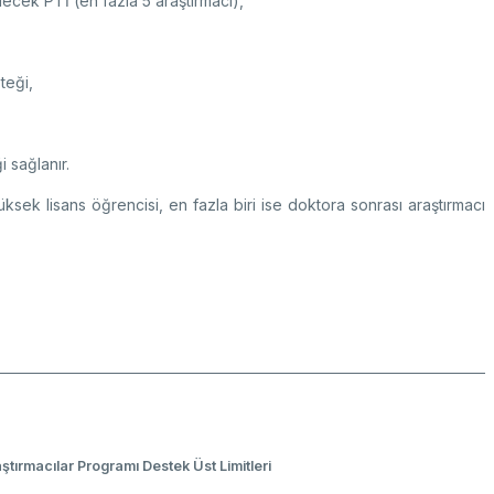
lecek PTİ (en fazla 5 araştırmacı),
teği,
 sağlanır.
üksek lisans öğrencisi, en fazla biri ise doktora sonrası araştırmacı
ştırmacılar Programı Destek Üst Limitleri