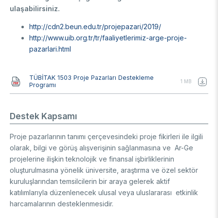
ulaşabilirsiniz.
Destek Programları
Eğitim Burs Programları
Doktora Sonrası
Araştırma Burs Programları
http://cdn2.beun.edu.tr/projepazari/2019/
Uluslararası Burslar
Araştırma Burs Programları
http://www.uib.org.tr/tr/faaliyetlerimiz-arge-proje-
Uluslararası
Uluslararası Burslar
pazarlari.html
Araştırma Burs Programları
AR-GE FAALİYETLERİMİZ
Uluslararası Burslar
Belge
TÜBİTAK 1503 Proje Pazarları Destekleme
1 MB
Programı
MAM
Destek Kapsamı
Enerji Teknolojileri
BİLGEM
İklim ve Yaşam Bilimleri
Proje pazarlarının tanımı çerçevesindeki proje fikirleri ile ilgili
Malzeme ve Proses Teknolojileri
Bilişim Teknolojileri Enstitüsü (BTE)
AR-GE Birimleri
olarak, bilgi ve görüş alışverişinin sağlanmasına ve Ar-Ge
Siber Güvenlik Enstitüsü (SGE)
projelerine ilişkin teknolojik ve finansal işbirliklerinin
Ulusal Elektronik ve Kriptoloji Araştırma Enstitüsü (UEKAE)
Raylı Ulaşım Teknolojileri Enstitüsü (RUTE)
AR-GE Kolaylık Birimleri
oluşturulmasına yönelik üniversite, araştırma ve özel sektör
Yapay Zekâ Enstitüsü (YZE)
Savunma Sanayii Araştırma ve Geliştirme Enstitüsü (SAGE)
kuruluşlarından temsilcilerin bir araya gelerek aktif
Yazılım Teknolojileri Araştırma Enstitüsü (YTE)
TEKSEB ve TEKNOPARK
Bursa Test ve Analiz Laboratuvarı (BUTAL)
katılımlarıyla düzenlenecek ulusal veya uluslararası etkinlik
Haber Arşivi
İleri Teknolojiler Araştırma Enstitüsü (İLTAREN)
Temel Bilimler Araştırma Enstitüsü (TBAE)
Ulusal Akademik Ağ ve Bilgi Merkezi (ULAKBİM)
harcamalarının desteklenmesidir.
Temiz Enerji, İklim Değişikliği ve Sürdürülebilirlik Araştırma