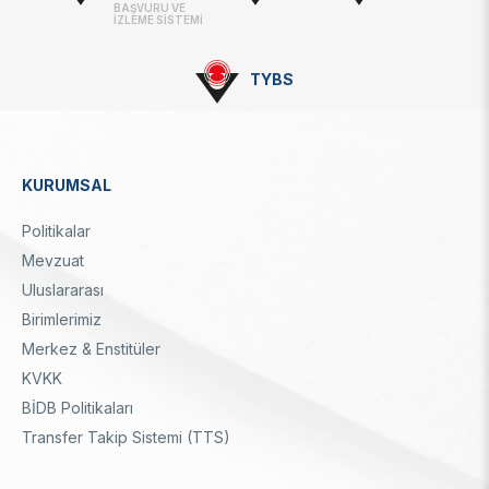
BAŞVURU VE
İZLEME SİSTEMİ
TYBS
KURUMSAL
Dipnot
Politikalar
Mevzuat
Uluslararası
Birimlerimiz
Merkez & Enstitüler
KVKK
BİDB Politikaları
Transfer Takip Sistemi (TTS)