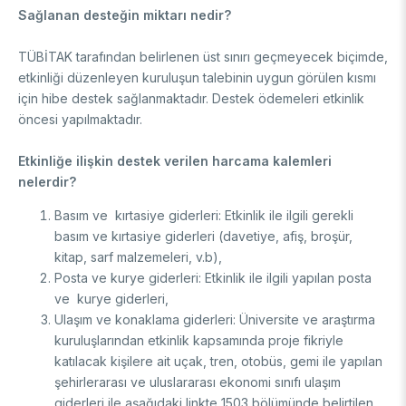
Enstitüsü
Video Arşivi
Sağlanan desteğin miktarı nedir?
Türkiye Sanayi Sevk ve İdare Enstitüsü (TÜSSİDE)
Fotoğraf Arşivi
Ulusal Metroloji Enstitüsü (UME)
TÜBİTAK tarafından belirlenen üst sınırı geçmeyecek biçimde,
Uzay Teknolojileri Araştırma Enstitüsü (UZAY)
etkinliği düzenleyen kuruluşun talebinin uygun görülen kısmı
KVKK Aydınlatma metni
Kutup Araştırmaları Enstitüsü (KARE)
için hibe destek sağlanmaktadır. Destek ödemeleri etkinlik
öncesi yapılmaktadır.
Etkinliğe ilişkin destek verilen harcama kalemleri
nelerdir?
Basım ve kırtasiye giderleri: Etkinlik ile ilgili gerekli
basım ve kırtasiye giderleri (davetiye, afiş, broşür,
kitap, sarf malzemeleri, v.b),
Posta ve kurye giderleri: Etkinlik ile ilgili yapılan posta
ve kurye giderleri,
Ulaşım ve konaklama giderleri: Üniversite ve araştırma
kuruluşlarından etkinlik kapsamında proje fikriyle
katılacak kişilere ait uçak, tren, otobüs, gemi ile yapılan
şehirlerarası ve uluslararası ekonomi sınıfı ulaşım
giderleri ile aşağıdaki linkte 1503 bölümünde belirtilen