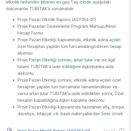
etkinlik tarihinden itibaren en geç 1 ay içinde aşağıdaki
dokümanlar TÜBİTAK’a sunulmalıdır.
Proje Pazarı Etkinlik Raporu (AGY354-01)
Proje Pazarları Destekleme Programı Mahsup/Kesin
Hesap Formu
Proje Pazarı Etkinliği kapsamında, etkinlik adına açılan
özel hesaptan yapılan tüm harcamalarıgösteren hesap
ekstresi
Proje Pazarı Etkinliği sonrası, artan tutar var ise ilgili
tutarın TÜBİTAK’a iade edildiğine ilişkinbanka iade
dekontu
Proje Pazarı Etkinliği sonrası, etkinlik adına açılan özel
hesaptan yapılan tüm harcamalar tamamlandıktan ve
varsa artan tutar TÜBİTAK’a iade edildikten sonra, Özel
hesabın kapatıldığına ilişkin kapatma dekontu
Proje Pazarı Etkinliği kapsamında hazırlanan afiş, broşür,
davetiye, kitapçık v.b. basılı materyallerden birer örnek
Belge
Proje Pazarı Etkinlik Raporu (AGY354-01)
65.5 KB