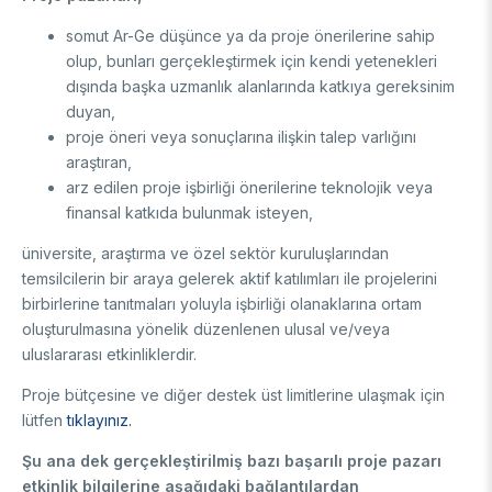
DESTEKLER
Arşiv
Üretken Yapay Zekâ Rehberi
somut Ar-Ge düşünce ya da proje önerilerine sahip
olup, bunları gerçekleştirmek için kendi yetenekleri
Akademik
dışında başka uzmanlık alanlarında katkıya gereksinim
duyan,
Ulusal Programlar
Sanayi
proje öneri veya sonuçlarına ilişkin talep varlığını
Uluslararası Programlar
araştıran,
Ulusal Programlar
Bilim & Toplum
arz edilen proje işbirliği önerilerine teknolojik veya
Uluslararası Programlar
finansal katkıda bulunmak isteyen,
Ulusal Programlar
Bilimsel Etkinlik
üniversite, araştırma ve özel sektör kuruluşlarından
Uluslararası Programlar
temsilcilerin bir araya gelerek aktif katılımları ile projelerini
Etkinlik Düzenleme
Uluslararası İş Birlikleri
birbirlerine tanıtmaları yoluyla işbirliği olanaklarına ortam
Etkinliklere Katılım
oluşturulmasına yönelik düzenlenen ulusal ve/veya
Uluslararası Destekler
İkili İş Birliği Programları
uluslararası etkinliklerdir.
BURSLAR
Çok Taraflı Programlar
AB Çerçeve Programları
Proje bütçesine ve diğer destek üst limitlerine ulaşmak için
Lisans / Önlisans
lütfen
tıklayınız.
Mentorluk Desteği Programı
Şu ana dek gerçekleştirilmiş bazı başarılı proje pazarı
Lisansüstü
etkinlik bilgilerine aşağıdaki bağlantılardan
Burs Programları