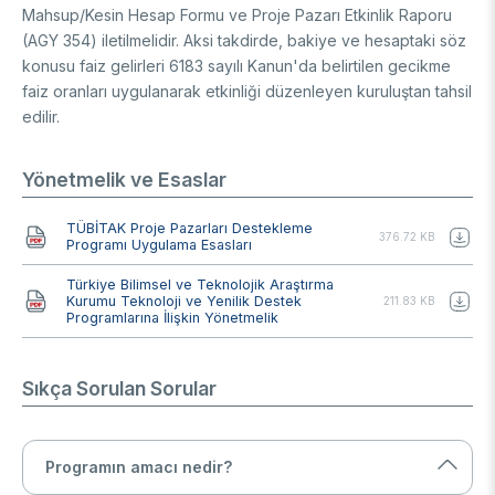
Mahsup/Kesin Hesap Formu ve Proje Pazarı Etkinlik Raporu
(AGY 354) iletilmelidir. Aksi takdirde, bakiye ve hesaptaki söz
konusu faiz gelirleri 6183 sayılı Kanun'da belirtilen gecikme
faiz oranları uygulanarak etkinliği düzenleyen kuruluştan tahsil
edilir.
Yönetmelik ve Esaslar
Belge
TÜBİTAK Proje Pazarları Destekleme
376.72 KB
Programı Uygulama Esasları
Belge
Türkiye Bilimsel ve Teknolojik Araştırma
Kurumu Teknoloji ve Yenilik Destek
211.83 KB
Programlarına İlişkin Yönetmelik
Sıkça Sorulan Sorular
Programın amacı nedir?