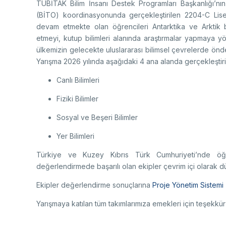
TÜBİTAK Bilim İnsanı Destek Programları Başkanlığı’nı
(BİTO) koordinasyonunda gerçekleştirilen 2204-C Lise 
devam etmekte olan öğrencileri Antarktika ve Arktik 
etmeyi, kutup bilimleri alanında araştırmalar yapmaya yön
ülkemizin gelecekte uluslararası bilimsel çevrelerde önd
Yarışma 2026 yılında aşağıdaki 4 ana alanda gerçekleştiril
Canlı Bilimleri
Fiziki Bilimler
Sosyal ve Beşeri Bilimler
Yer Bilimleri
Türkiye ve Kuzey Kıbrıs Türk Cumhuriyeti’nde öğr
değerlendirmede başarılı olan ekipler çevrim içi olarak d
Ekipler değerlendirme sonuçlarına
Proje Yönetim Sistemi
Yarışmaya katılan tüm takımlarımıza emekleri için teşekkür