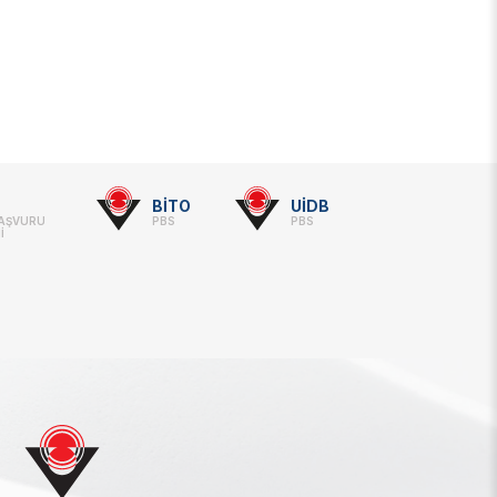
BİTO
UİDB
BAŞVURU
PBS
PBS
İ