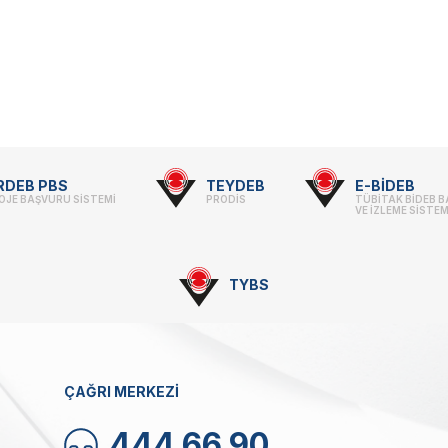
RDEB PBS
TEYDEB
E-BİDEB
OJE BAŞVURU SİSTEMİ
PRODİS
TÜBİTAK BİDEB 
VE İZLEME SİSTEM
TYBS
ÇAĞRI MERKEZİ
444 66 90