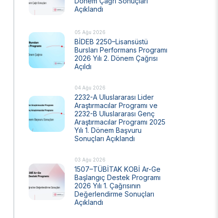
Dönem Çağrı Sonuçları
Açıklandı
Ulusal Metroloji Enstitüsü (UME)
Uzay Teknolojileri Araştırma Enstitüsü
(UZAY)
05 Ağu 2026
BİDEB 2250–Lisansüstü
Kutup Araştırmaları Enstitüsü (KARE)
Bursları Performans Programı
2026 Yılı 2. Dönem Çağrısı
Açıldı
04 Ağu 2026
2232-A Uluslararası Lider
Araştırmacılar Programı ve
2232-B Uluslararası Genç
Araştırmacılar Programı 2025
Yılı 1. Dönem Başvuru
Sonuçları Açıklandı
03 Ağu 2026
1507–TÜBİTAK KOBİ Ar-Ge
Başlangıç Destek Programı
2026 Yılı 1. Çağrısının
Değerlendirme Sonuçları
Açıklandı