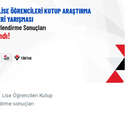
k Taraflı Programlar
BTY Kılavuzları
yılarla TÜBİTAK
 Çerçeve Programları
BTYK (Mülga)
zmet Envanterleri
Arşiv
rumsal Kimlik
çmiş Yıllarda Ödül Alanlar
Yapay Zekâ Politikası
rsa Test ve Analiz Laboratuvarı
Üretken Yapay Zekâ Rehberi
UTAL)
usal Akademik Ağ ve Bilgi Merkezi
LAKBİM)
ise Öğrencileri Kutup
dirme sonuçları