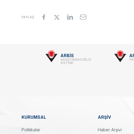
PAYLAŞ
Footer
ARBİS
A
ARAŞTIRMACI BİLGİ
PR
-
SİSTEMİ
Linkler
KURUMSAL
ARŞİV
Dipnot
Politikalar
Haber Arşivi