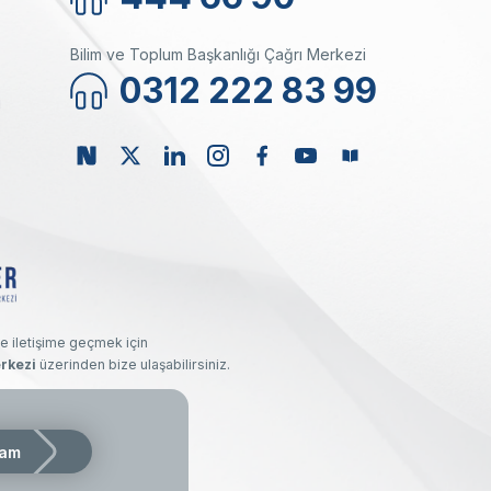
Bilim ve Toplum Başkanlığı Çağrı Merkezi
0312 222 83 99
ı
e iletişime geçmek için
rkezi
üzerinden bize ulaşabilirsiniz.
kı saklıdır.
am