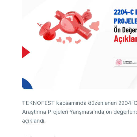
Ço
Sa
AB
Fotoğraf Arşivi
Hi
Ku
KVKK Aydınlatma metni
Ge
Bu
(B
Ul
(U
TEKNOFEST kapsamında düzenlenen 2204-C L
Araştırma Projeleri Yarışması’nda ön değerlen
açıklandı.