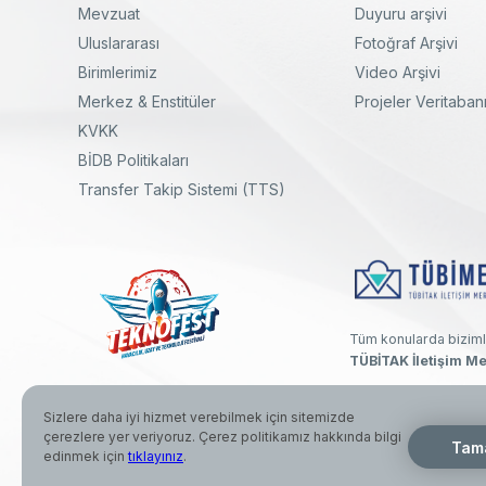
Mevzuat
Duyuru arşivi
Uluslararası
Fotoğraf Arşivi
Birimlerimiz
Video Arşivi
Merkez & Enstitüler
Projeler Veritaban
KVKK
yal
Twitter
Linkedin
Instagram
Facebook
Youtube
Bülten
BİDB Politikaları
Transfer Takip Sistemi (TTS)
Tüm konularda biziml
TÜBİTAK İletişim Me
Sizlere daha iyi hizmet verebilmek için sitemizde
çerezlere yer veriyoruz. Çerez politikamız hakkında bilgi
© 2026 Türkiye Bilimsel ve Teknolojik Araştırma Kurumu. Her hak
Tam
edinmek için
tıklayınız
.