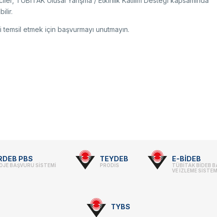
ciler, TÜBİTAK Ulusal Yarışma / Etkinlik Katılım Desteği kapsamında
lir.
zi temsil etmek için başvurmayı unutmayın.
RDEB PBS
TEYDEB
E-BİDEB
OJE BAŞVURU SİSTEMİ
PRODİS
TÜBİTAK BİDEB 
VE İZLEME SİSTEM
TYBS