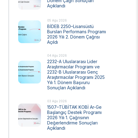
Dönem Çağrı Sonuçları
Açıklandı
Ulusal Metroloji Enstitüsü (UME)
Uzay Teknolojileri Araştırma Enstitüsü
(UZAY)
05 Ağu 2026
BİDEB 2250–Lisansüstü
Kutup Araştırmaları Enstitüsü (KARE)
Bursları Performans Programı
2026 Yılı 2. Dönem Çağrısı
Açıldı
04 Ağu 2026
2232-A Uluslararası Lider
Araştırmacılar Programı ve
2232-B Uluslararası Genç
Araştırmacılar Programı 2025
Yılı 1. Dönem Başvuru
Sonuçları Açıklandı
03 Ağu 2026
1507–TÜBİTAK KOBİ Ar-Ge
Başlangıç Destek Programı
2026 Yılı 1. Çağrısının
Değerlendirme Sonuçları
Açıklandı