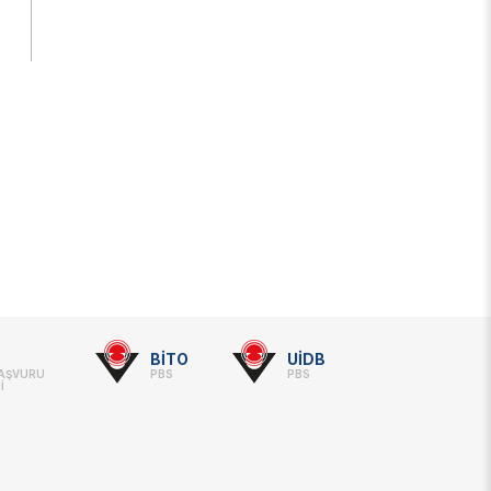
BİTO
UİDB
BAŞVURU
PBS
PBS
İ