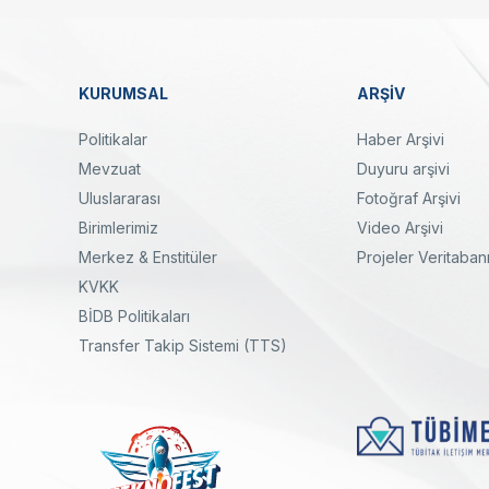
KURUMSAL
ARŞİV
Dipnot
Politikalar
Haber Arşivi
Mevzuat
Duyuru arşivi
Uluslararası
Fotoğraf Arşivi
Birimlerimiz
Video Arşivi
Merkez & Enstitüler
Projeler Veritaban
KVKK
yal
Twitter
Linkedin
Instagram
Facebook
Youtube
Bülten
BİDB Politikaları
Transfer Takip Sistemi (TTS)