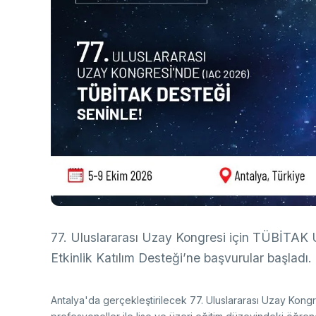
Ço
Sa
AB
Fotoğraf Arşivi
Hi
Ku
KVKK Aydınlatma metni
Ge
Bu
(B
Ul
(U
77. Uluslararası Uzay Kongresi için TÜBİTAK 
Etkinlik Katılım Desteği’ne başvurular başladı.
Antalya'da gerçekleştirilecek 77. Uluslararası Uzay Kongre