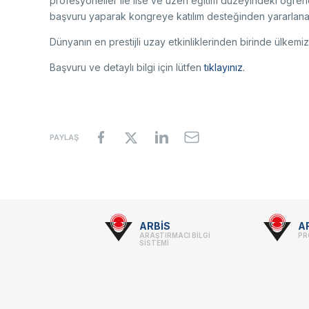
profesyoneller ile lise ve üzeri eğitim düzeyindeki öğren
başvuru yaparak kongreye katılım desteğinden yararlanabi
Dünyanın en prestijli uzay etkinliklerinden birinde ülkemi
Başvuru ve detaylı bilgi için lütfen
tıklayınız.
PAYLAŞ
Footer
ARBİS
A
ARAŞTIRMACI BİLGİ
PR
-
SİSTEMİ
Linkler