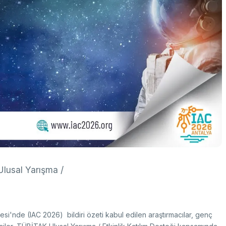
k Taraflı Programlar
BTY Kılavuzları
yılarla TÜBİTAK
 Çerçeve Programları
BTYK (Mülga)
zmet Envanterleri
Arşiv
rumsal Kimlik
çmiş Yıllarda Ödül Alanlar
Yapay Zekâ Politikası
rsa Test ve Analiz Laboratuvarı
Üretken Yapay Zekâ Rehberi
UTAL)
usal Akademik Ağ ve Bilgi Merkezi
LAKBİM)
Ulusal Yarışma /
si'nde (IAC 2026) bildiri özeti kabul edilen araştırmacılar, genç