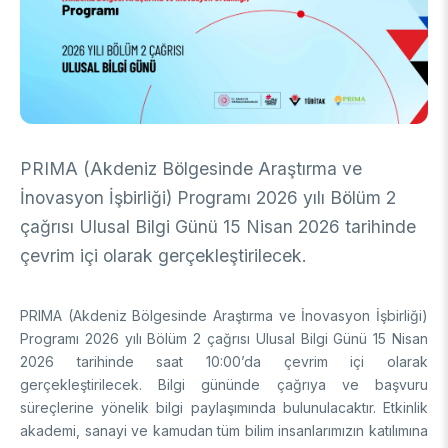
DESTEKLER
Arşiv
Üretken Yapay Zekâ Rehberi
Akademik
Ulusal Programlar
Sanayi
Uluslararası Programlar
Ulusal Programlar
PRIMA (Akdeniz Bölgesinde Araştırma ve
Bilim & Toplum
Uluslararası Programlar
İnovasyon İşbirliği) Programı 2026 yılı Bölüm 2
Ulusal Programlar
Bilimsel Etkinlik
çağrısı Ulusal Bilgi Günü 15 Nisan 2026 tarihinde
Uluslararası Programlar
çevrim içi olarak gerçekleştirilecek.
Etkinlik Düzenleme
Uluslararası İş Birlikleri
Etkinliklere Katılım
Uluslararası Destekler
İkili İş Birliği Programları
PRIMA (Akdeniz Bölgesinde Araştırma ve İnovasyon İşbirliği)
BURSLAR
Çok Taraflı Programlar
Programı 2026 yılı Bölüm 2 çağrısı Ulusal Bilgi Günü 15 Nisan
AB Çerçeve Programları
2026 tarihinde saat 10:00’da çevrim içi olarak
Lisans / Önlisans
gerçekleştirilecek. Bilgi gününde çağrıya ve başvuru
süreçlerine yönelik bilgi paylaşımında bulunulacaktır. Etkinlik
Mentorluk Desteği Programı
Lisansüstü
akademi, sanayi ve kamudan tüm bilim insanlarımızın katılımına
Burs Programları