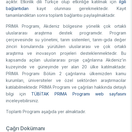
açıktır. Etkinlik dili Türkçe olup etkinliğe katılmak için
ilgili
Destek Programları
Eğitim Burs Programları
bağlantıdan
kayıt olunması gerekmektedir. Kayıt
Doktora Sonrası
Araştırma Burs Programları
tamamlandıktan sonra toplantı bağlantısı paylaşılmaktadır.
Uluslararası Burslar
Araştırma Burs Programları
Uluslararası
PRIMA Programı, Akdeniz bölgesine yönelik çok ortaklı
Uluslararası Burslar
uluslararası araştırma destek programıdır. Program
Araştırma Burs Programları
çerçevesinde su yönetimi, tarım sistemleri, tarım-gıda değer
AR-GE FAALİYETLERİMİZ
Uluslararası Burslar
zinciri konularında yürütülen uluslararası ve çok ortaklı
araştırma ve inovasyon projeleri desteklenmektedir. Bu
MAM
kapsamda açılan uluslararası proje çağrılarına Akdeniz’in
kuzeyinde ve güneyinde yer alan 20 ülke katılmaktadır.
Enerji Teknolojileri
BİLGEM
PRIMA Programı Bölüm 2 çağrılarına ülkemizden kamu
İklim ve Yaşam Bilimleri
kurumları, üniversiteler ve özel sektörden araştırmacılar
Malzeme ve Proses Teknolojileri
Bilişim Teknolojileri Enstitüsü (BTE)
katılabilmektedir. PRIMA Programı ve çağrıları hakkında detaylı
AR-GE Birimleri
Siber Güvenlik Enstitüsü (SGE)
bilgi için
TÜBİTAK PRIMA Programı web sayfasını
Ulusal Elektronik ve Kriptoloji Araştırma Enstitüsü (UEKAE)
Raylı Ulaşım Teknolojileri Enstitüsü (RUTE)
inceleyebilirsiniz.
AR-GE Kolaylık Birimleri
Yapay Zekâ Enstitüsü (YZE)
Savunma Sanayii Araştırma ve Geliştirme Enstitüsü (SAGE)
Toplantı Programı aşağıda yer almaktadır.
Yazılım Teknolojileri Araştırma Enstitüsü (YTE)
TEKSEB ve TEKNOPARK
Bursa Test ve Analiz Laboratuvarı (BUTAL)
Haber Arşivi
İleri Teknolojiler Araştırma Enstitüsü (İLTAREN)
Temel Bilimler Araştırma Enstitüsü (TBAE)
Ulusal Akademik Ağ ve Bilgi Merkezi (ULAKBİM)
Çağrı Dokümanı
Temiz Enerji, İklim Değişikliği ve Sürdürülebilirlik Araştırma