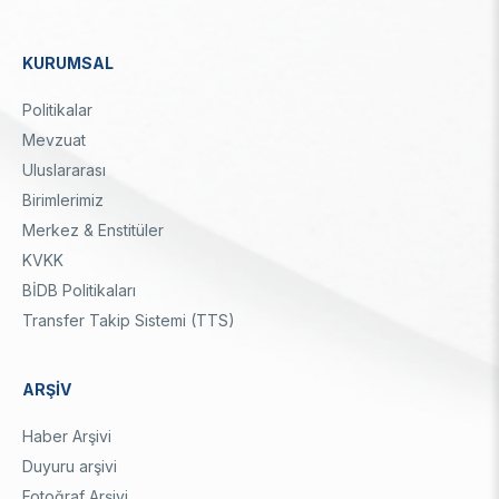
KURUMSAL
Dipnot
Politikalar
Mevzuat
Uluslararası
Birimlerimiz
Merkez & Enstitüler
KVKK
BİDB Politikaları
Transfer Takip Sistemi (TTS)
ARŞİV
Haber Arşivi
Duyuru arşivi
Fotoğraf Arşivi