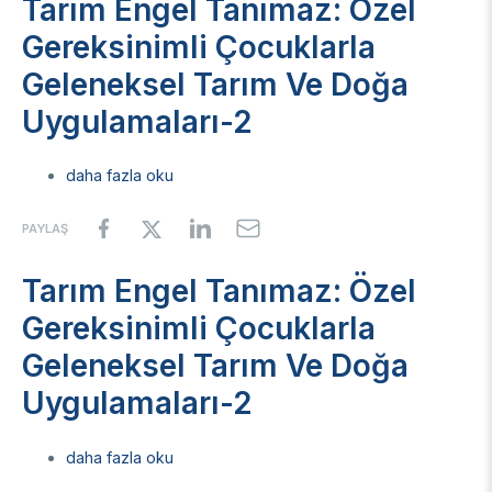
Tarım Engel Tanımaz: Özel
Enstitüsü
Geleneksel
Video Arşivi
Tarım
Türkiye Sanayi Sevk ve İdare Enstitüsü (TÜSSİDE)
Gereksinimli Çocuklarla
Ve
Fotoğraf Arşivi
Ulusal Metroloji Enstitüsü (UME)
Doğa
Geleneksel Tarım Ve Doğa
Uygulamaları-2
Uzay Teknolojileri Araştırma Enstitüsü (UZAY)
hakkında
KVKK Aydınlatma metni
Uygulamaları-2
Kutup Araştırmaları Enstitüsü (KARE)
Tarım
daha fazla oku
Engel
Tanımaz:
PAYLAŞ
Özel
Gereksinimli
Çocuklarla
Tarım Engel Tanımaz: Özel
Geleneksel
Tarım
Gereksinimli Çocuklarla
Ve
Doğa
Geleneksel Tarım Ve Doğa
Uygulamaları-2
hakkında
Uygulamaları-2
Tarım
daha fazla oku
Engel