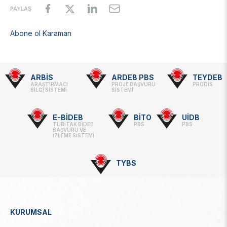
Tanımaz:
PAYLAŞ
Özel
Gereksinimli
Çocuklarla
Abone ol Karaman
Geleneksel
Tarım
Ve
Doğa
Uygulamaları-2
ARBİS
ARDEB PBS
TEYDEB
hakkında
Footer
ARAŞTIRMACI
PROJE BAŞVURU
PRODİS
BİLGİ SİSTEMİ
SİSTEMİ
-
Linkler
E-BİDEB
BİTO
UİDB
TÜBİTAK BİDEB
PBS
PBS
BAŞVURU VE
İZLEME SİSTEMİ
TYBS
KURUMSAL