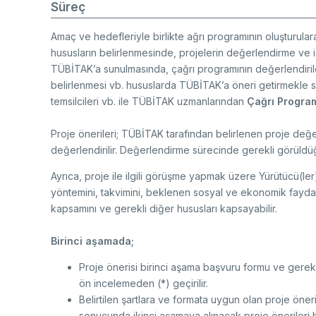
Süreç
Amaç ve hedefleriyle birlikte ağrı programının oluşturula
hususların belirlenmesinde, projelerin değerlendirme ve iz
TÜBİTAK’a sunulmasında, çağrı programının değerlendirile
belirlenmesi vb. hususlarda TÜBİTAK’a öneri getirmekle s
temsilcileri vb. ile TÜBİTAK uzmanlarından
Çağrı Progra
Proje önerileri; TÜBİTAK tarafından belirlenen proje değer
değerlendirilir. Değerlendirme sürecinde gerekli görüldü
Ayrıca, proje ile ilgili görüşme yapmak üzere Yürütücü(ler
yöntemini, takvimini, beklenen sosyal ve ekonomik faydala
kapsamını ve gerekli diğer hususları kapsayabilir.
Birinci aşamada;
Proje önerisi birinci aşama başvuru formu ve gerekl
ön incelemeden (*) geçirilir.
Belirtilen şartlara ve formata uygun olan proje öner
sonucunda ikinci aşamaya alınacak proje önerileri be