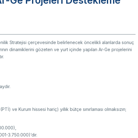
Ar-Ge Projeleri Destekleme
k Taraflı Programlar
BTY Kılavuzları
yılarla TÜBİTAK
 Çerçeve Programları
BTYK (Mülga)
zmet Envanterleri
Arşiv
rumsal Kimlik
nilik Stratejisi çerçevesinde belirlenecek öncelikli alanlarda sonuç
nlarının dinamiklerini gözeten ve yurt içinde yapılan Ar-Ge projelerini
çmiş Yıllarda Ödül Alanlar
Yapay Zekâ Politikası
r.
rsa Test ve Analiz Laboratuvarı
Üretken Yapay Zekâ Rehberi
UTAL)
usal Akademik Ağ ve Bilgi Merkezi
LAKBİM)
aydır.
 (PTİ) ve Kurum hissesi hariç) yıllık bütçe sınırlaması olmaksızın;
500.000),
001-3.750.000)’dir.