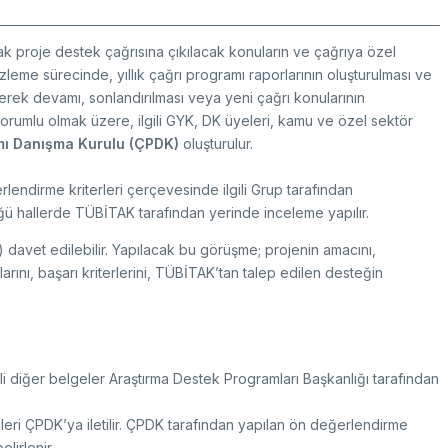
rak proje destek çağrısına çıkılacak konuların ve çağrıya özel
leme sürecinde, yıllık çağrı programı raporlarının oluşturulması ve
rek devamı, sonlandırılması veya yeni çağrı konularının
orumlu olmak üzere, ilgili GYK, DK üyeleri, kamu ve özel sektör
mı Danışma Kurulu (ÇPDK)
oluşturulur.
lendirme kriterleri çerçevesinde ilgili Grup tarafından
ğü hallerde TÜBİTAK tarafından yerinde inceleme yapılır.
) davet edilebilir. Yapılacak bu görüşme; projenin amacını,
rını, başarı kriterlerini, TÜBİTAK’tan talep edilen desteğin
i diğer belgeler Araştırma Destek Programları Başkanlığı tarafından
ileri ÇPDK’ya iletilir. ÇPDK tarafından yapılan ön değerlendirme
lirlenir.