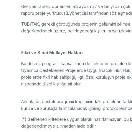
Gelişme raporu dönemleri altı aydan az ve bir yıldan çok
raporu proje yürütücüsü/yöneticisi tarafından sözleşmede 
TÜBİTAK, gerekli gördüğünde projenin gelişimini bilimsel,
değerlendirmek üzere, belirleyeceği kişileri proje izleyici
Fikrî ve Sınaî Mülkiyet Hakları
Bu destek programı kapsamında desteklenen projelerde, 
Uyarınca Desteklenen Projelerde Uygulanacak Fikri Haklar
projelerde fikri hak sahipliği, ilgili özel kuruluşun proje ek
nispetinde tüzel kişiliğe ait olur.
Ancak, bu destek programı kapsamındaki projelerin farklı 
kurum ve kuruluşlarla imzalanacak işbirliği protokollerind
(*) Belirlenen kriterlere uygun olarak hazırlanmayan, bu k
değerlendirmeye alınmadan iade edilir.