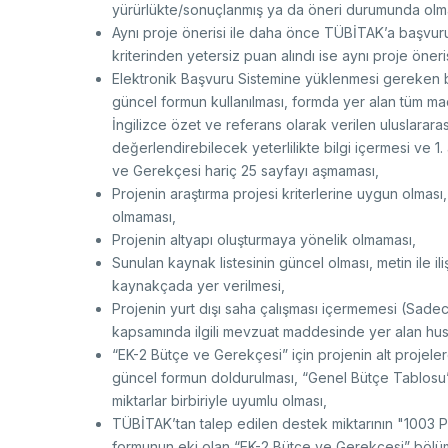
yürürlükte/sonuçlanmış ya da öneri durumunda olm
Aynı proje önerisi ile daha önce TÜBİTAK’a başvu
kriterinden yetersiz puan alındı ise aynı proje öner
Elektronik Başvuru Sistemine yüklenmesi gereken b
güncel formun kullanılması, formda yer alan tüm m
İngilizce özet ve referans olarak verilen uluslararas
değerlendirebilecek yeterlilikte bilgi içermesi ve 1
ve Gerekçesi hariç 25 sayfayı aşmaması,
Projenin araştırma projesi kriterlerine uygun olması,
olmaması,
Projenin altyapı oluşturmaya yönelik olmaması,
Sunulan kaynak listesinin güncel olması, metin ile il
kaynakçada yer verilmesi,
Projenin yurt dışı saha çalışması içermemesi (Sadec
kapsamında ilgili mevzuat maddesinde yer alan husu
“EK-2 Bütçe ve Gerekçesi” için projenin alt proj
güncel formun doldurulması, “Genel Bütçe Tablosu”nd
miktarlar birbiriyle uyumlu olması,
TÜBİTAK’tan talep edilen destek miktarının "1003 Pr
formunun eki olan “EK-2 Bütçe ve Gerekçesi” bölüm