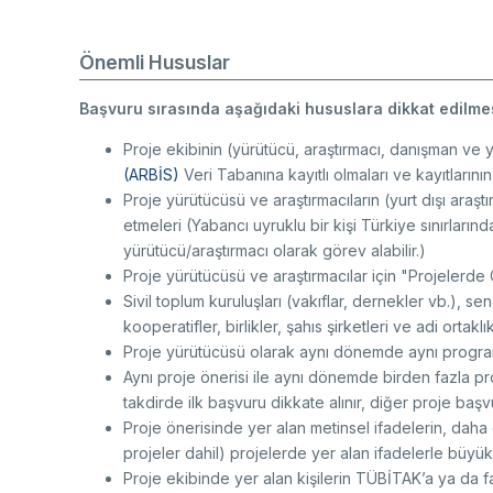
Önemli Hususlar
Başvuru sırasında aşağıdaki hususlara dikkat edilme
Proje ekibinin (yürütücü, araştırmacı, danışman ve 
(ARBİS)
Veri Tabanına kayıtlı olmaları ve kayıtlarını
Proje yürütücüsü ve araştırmacıların (yurt dışı araştı
etmeleri (Yabancı uyruklu bir kişi Türkiye sınırları
yürütücü/araştırmacı olarak görev alabilir.)
Proje yürütücüsü ve araştırmacılar için "Projelerde 
Sivil toplum kuruluşları (vakıflar, dernekler vb.), sen
kooperatifler, birlikler, şahıs şirketleri ve adi orta
Proje yürütücüsü olarak aynı dönemde aynı progra
Aynı proje önerisi ile aynı dönemde birden fazla p
takdirde ilk başvuru dikkate alınır, diğer proje ba
Proje önerisinde yer alan metinsel ifadelerin, da
projeler dahil) projelerde yer alan ifadelerle büy
Proje ekibinde yer alan kişilerin TÜBİTAK’a ya da fa