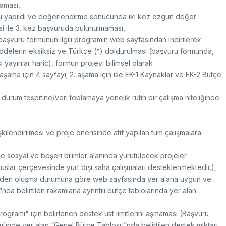
aması,
ru yapıldı ve değerlendirme sonucunda iki kez özgün değer
isi ile 3. kez başvuruda bulunulmaması,
aşvuru formunun ilgili programın web sayfasından indirilerek
addelerin eksiksiz ve Türkçe (*) doldurulması (başvuru formunda,
ı yayınlar hariç), formun projeyi bilimsel olarak
. aşama için 4 sayfayı; 2. aşama için ise EK-1 Kaynaklar ve EK-2 Bütçe
 durum tespitine/veri toplamaya yönelik rutin bir çalışma niteliğinde
işkilendirilmesi ve proje önerisinde atıf yapılan tüm çalışmalara
e sosyal ve beşeri bilimler alanında yürütülecek projeler
slar çerçevesinde yurt dışı saha çalışmaları desteklenmektedir.),
elerden oluşma durumuna göre web sayfasında yer alana uygun ve
a belirtilen rakamlarla ayrıntılı bütçe tablolarında yer alan
ogramı" için belirlenen destek üst limitlerini aşmaması (Başvuru
ünde yer alan “Genel Bütçe Tablosu”nda belirtilen destek miktarı