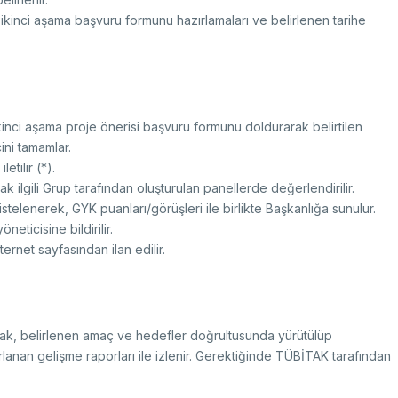
n ikinci aşama başvuru formunu hazırlamaları ve belirlenen tarihe
nci aşama proje önerisi başvuru formunu doldurarak belirtilen
ni tamamlar.
etilir (*).
 ilgili Grup tarafından oluşturulan panellerde değerlendirilir.
istelenerek, GYK puanları/görüşleri ile birlikte Başkanlığa sunulur.
eticisine bildirilir.
rnet sayfasından ilan edilir.
rak, belirlenen amaç ve hedefler doğrultusunda yürütülüp
rlanan gelişme raporları ile izlenir. Gerektiğinde TÜBİTAK tarafından