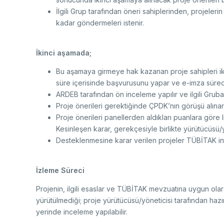
İlgili Grup tarafından öneri sahiplerinden, projeleri
kadar göndermeleri istenir.
İkinci aşamada;
Bu aşamaya girmeye hak kazanan proje sahipleri iki
süre içerisinde başvurusunu yapar ve e-imza süreci
ARDEB tarafından ön inceleme yapılır ve ilgili Gruba il
Proje önerileri gerektiğinde ÇPDK’nın görüşü alınarak
Proje önerileri panellerden aldıkları puanlara göre l
Kesinleşen karar, gerekçesiyle birlikte yürütücüsü/yön
Desteklenmesine karar verilen projeler TÜBİTAK inte
İzleme Süreci
Projenin, ilgili esaslar ve TÜBİTAK mevzuatına uygun ola
yürütülmediği; proje yürütücüsü/yöneticisi tarafından hazı
yerinde inceleme yapılabilir.