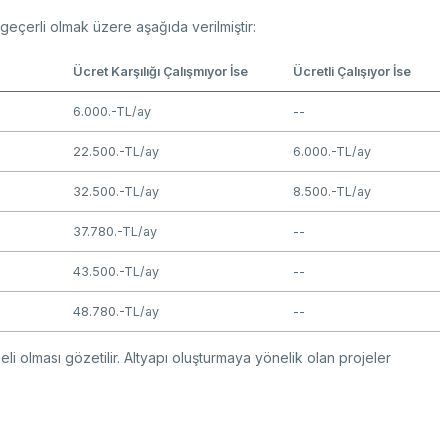
en geçerli olmak üzere aşağıda verilmiştir:
Ücret Karşılığı Çalışmıyor İse
Ücretli Çalışıyor İse
6.000.-TL/ay
--
22.500.-TL/ay
6.000.-TL/ay
32.500.-TL/ay
8.500.-TL/ay
37.780.-TL/ay
--
43.500.-TL/ay
--
48.780.-TL/ay
--
li olması gözetilir. Altyapı oluşturmaya yönelik olan projeler