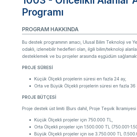
1003 - Öncelikli Alanlar 
yolu
Ço
Sa
Programı
AB
Fotoğraf Arşivi
Hi
Ku
KVKK Aydınlatma metni
PROGRAM HAKKINDA
Bu destek programının amacı, Ulusal Bilim Teknoloji ve Ye
odaklı, izlenebilir hedefleri olan, ilgili bilim/teknoloji ala
Ge
desteklemek ve bu projeler arasında eşgüdüm sağlamaktı
Bu
(B
PROJE SÜRESİ
Ul
Küçük Ölçekli projelerin süresi en fazla 24 ay,
(U
Orta ve Büyük Ölçekli projelerin süresi en fazla 36 
PROJE BÜTÇESİ
Proje destek üst limiti (Burs dahil, Proje Teşvik İkramiyesi
Küçük Ölçekli projeler için 750.000 TL,
Orta Ölçekli projeler için 1.500.000 TL (750.001-1.
Büyük Ölçekli projeler için ise 3.750.000 TL (1.500.