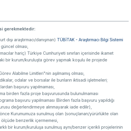
si gerekmektedir:
yurt dışı araştırmacı/danışman)
TÜBİTAK - Araştırmacı Bilgi Sistemi
n güncel olması,
rmacılar hariç) Türkiye Cumhuriyeti sınırları içerisinde ikamet
ndaki bir kurum/kuruluşta görev yapmak koşulu ile projede
Görev Alabilme Limitleri"nin aşılmamış olması,
dikalar, odalar ve borsalar ile bunların iktisadi işletmeleri;
klıklardan başvuru yapılmaması,
ma birden fazla proje başvurusunda bulunulmaması
rograma başvuru yapılmaması (Birden fazla başvuru yapıldığı
şvurusu değerlendirmeye alınmayarak iade edilir),
ha önce Kurumumuza sunulmuş olan (sonuçlanan/yürürlükte olan
ük ölçüde benzerlik içermemesi,
rklı bir kurum/kuruluşa sunulmuş aynı/benzer içerikli projelerinin