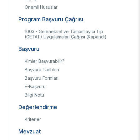
Önemli Hususlar
Ulusal Metroloji Enstitüsü (UME)
Uzay Teknolojileri Araştırma Enstitüsü
Program Başvuru Çağrısı
(UZAY)
Kutup Araştırmaları Enstitüsü (KARE)
1003 - Geleneksel ve Tamamlayıcı Tıp
(GETAT) Uygulamaları Çağrısı (Kapandı)
Başvuru
Kimler Başvurabilir?
Başvuru Tarihleri
Başvuru Formları
E-Başvuru
Bilgi Notu
Değerlendirme
Kriterler
Mevzuat