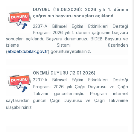
DESTEKLER
Arşiv
Üretken Yapay Zekâ Rehberi
DUYURU (16.06.2026): 2026 yılı 1. dönem
çağrısının başvuru sonuçları açıklandı.
Akademik
2237-A Bilimsel Eğitim Etkinlikleri Desteği
Ulusal Programlar
Programı 2026 yılı 1. dönem çağrısının başvuru
Sanayi
sonuçları açıklandı. Başvuru durumunuzu BİDEB Başvuru ve
Uluslararası Programlar
İzleme Sistemi üzerinden
Ulusal Programlar
Bilim & Toplum
ebideb.tubitak.gov.tr
görüntüleyebilirsiniz.
(
)
Uluslararası Programlar
Ulusal Programlar
Bilimsel Etkinlik
Uluslararası Programlar
ÖNEMLİ DUYURU (12.01.2026):
Etkinlik Düzenleme
2237-A Bilimsel Eğitim Etkinlikleri Desteği
Uluslararası İş Birlikleri
Etkinliklere Katılım
Programı 2026 yılı Çağrı Duyurusu ve Çağrı
Uluslararası Destekler
İkili İş Birliği Programları
Takvimi güncellenmiştir. Program internet
BURSLAR
Çok Taraflı Programlar
sayfasından güncel Çağrı Duyurusu ve Çağrı Takvimine
ulaşabilirsiniz.
AB Çerçeve Programları
Lisans / Önlisans
Mentorluk Desteği Programı
Lisansüstü
Burs Programları