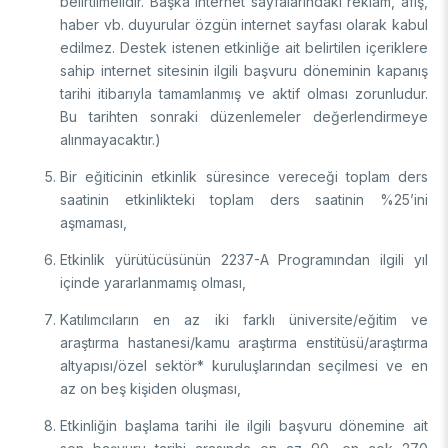
belirtilmelidir. Başka internet sayfalarındaki reklam, afiş,
haber vb. duyurular özgün internet sayfası olarak kabul
edilmez. Destek istenen etkinliğe ait belirtilen içeriklere
sahip internet sitesinin ilgili başvuru döneminin kapanış
tarihi itibarıyla tamamlanmış ve aktif olması zorunludur.
Bu tarihten sonraki düzenlemeler değerlendirmeye
alınmayacaktır.)
Bir eğiticinin etkinlik süresince vereceği toplam ders
saatinin etkinlikteki toplam ders saatinin %25’ini
aşmaması,
Etkinlik yürütücüsünün 2237-A Programından ilgili yıl
içinde yararlanmamış olması,
Katılımcıların en az iki farklı üniversite/eğitim ve
araştırma hastanesi/kamu araştırma enstitüsü/araştırma
altyapısı/özel sektör* kuruluşlarından seçilmesi ve en
az on beş kişiden oluşması,
Etkinliğin başlama tarihi ile ilgili başvuru dönemine ait