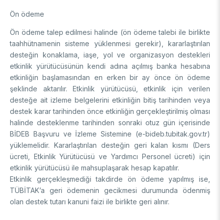
Ön ödeme
Ön ödeme talep edilmesi halinde (ön ödeme talebi ile birlikte
taahhütnamenin sisteme yüklenmesi gerekir), kararlaştırılan
desteğin konaklama, iaşe, yol ve organizasyon destekleri
etkinlik yürütücüsünün kendi adına açılmış banka hesabına
etkinliğin başlamasından en erken bir ay önce ön ödeme
şeklinde aktarılır. Etkinlik yürütücüsü, etkinlik için verilen
desteğe ait izleme belgelerini etkinliğin bitiş tarihinden veya
destek karar tarihinden önce etkinliğin gerçekleştirilmiş olması
halinde desteklenme tarihinden sonraki otuz gün içerisinde
BİDEB Başvuru ve İzleme Sistemine (e-bideb.tubitak.gov.tr)
yüklemelidir. Kararlaştırılan desteğin geri kalan kısmı (Ders
ücreti, Etkinlik Yürütücüsü ve Yardımcı Personel ücreti) için
etkinlik yürütücüsü ile mahsuplaşarak hesap kapatılır.
Etkinlik gerçekleşmediği takdirde ön ödeme yapılmış ise,
TÜBİTAK’a geri ödemenin gecikmesi durumunda ödenmiş
olan destek tutarı kanuni faizi ile birlikte geri alınır.