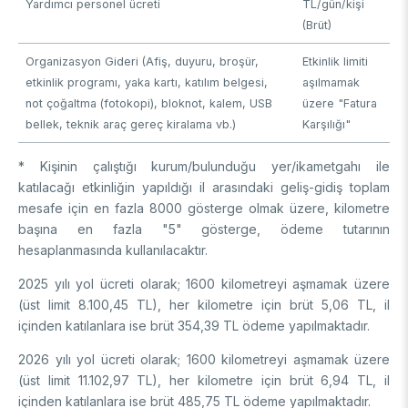
Yardımcı personel ücreti
TL/gün/kişi
(Brüt)
Organizasyon Gideri (Afiş, duyuru, broşür,
Etkinlik limiti
etkinlik programı, yaka kartı, katılım belgesi,
aşılmamak
not çoğaltma (fotokopi), bloknot, kalem, USB
üzere "Fatura
bellek, teknik araç gereç kiralama vb.)
Karşılığı"
* Kişinin çalıştığı kurum/bulunduğu yer/ikametgahı ile
katılacağı etkinliğin yapıldığı il arasındaki geliş-gidiş toplam
mesafe için en fazla 8000 gösterge olmak üzere, kilometre
başına en fazla "5" gösterge, ödeme tutarının
hesaplanmasında kullanılacaktır.
2025 yılı yol ücreti olarak; 1600 kilometreyi aşmamak üzere
(üst limit 8.100,45 TL), her kilometre için brüt 5,06 TL, il
içinden katılanlara ise brüt 354,39 TL ödeme yapılmaktadır.
2026 yılı yol ücreti olarak; 1600 kilometreyi aşmamak üzere
(üst limit 11.102,97 TL), her kilometre için brüt 6,94 TL, il
içinden katılanlara ise brüt 485,75 TL ödeme yapılmaktadır.