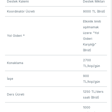
Destek Kalemi
Destek Miktarı
Koordinatör Ücreti
9000 TL (Brüt)
Etkinlik limiti
aşılmamak
üzere "Yol
Yol Gideri *
Gideri
Karşılığı"
(Brüt)
2700
Konaklama
TL/kişi/gün
900
İaşe
TL/kişi/gün
1250 TL/ders
Ders Ücreti
saati (Brüt)
1000