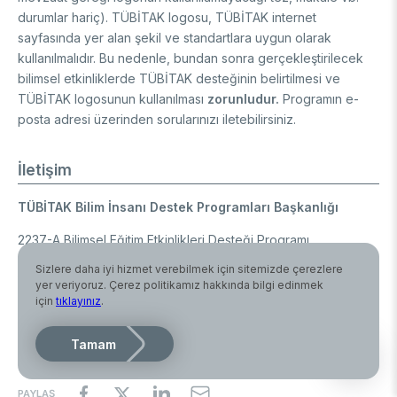
durumlar hariç). TÜBİTAK logosu, TÜBİTAK internet
sayfasında yer alan şekil ve standartlara uygun olarak
kullanılmalıdır. Bu nedenle, bundan sonra gerçekleştirilecek
bilimsel etkinliklerde TÜBİTAK desteğinin belirtilmesi ve
TÜBİTAK logosunun kullanılması
zorunludur.
Programın e-
posta adresi üzerinden sorularınızı iletebilirsiniz.
İletişim
TÜBİTAK Bilim İnsanı Destek Programları Başkanlığı
2237-A Bilimsel Eğitim Etkinlikleri Desteği Programı
Sizlere daha iyi hizmet verebilmek için sitemizde çerezlere
Adres
: Tunus Caddesi No:80
yer veriyoruz. Çerez politikamız hakkında bilgi edinmek
06100 Kavaklıdere Ankara
için
tıklayınız
.
Tel:
444 66 90
Tamam
E-posta:
bideb2237@tubitak.gov.tr
PAYLAŞ