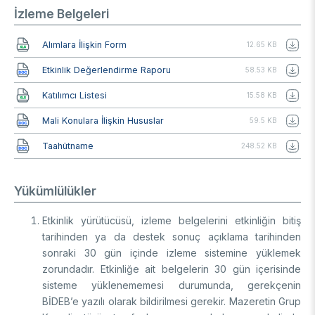
İzleme Belgeleri
Belge
Alımlara İlişkin Form
12.65 KB
Belge
Etkinlik Değerlendirme Raporu
58.53 KB
Belge
Katılımcı Listesi
15.58 KB
Belge
Mali Konulara İlişkin Hususlar
59.5 KB
Belge
Taahütname
248.52 KB
Yükümlülükler
Etkinlik yürütücüsü, izleme belgelerini etkinliğin bitiş
tarihinden ya da destek sonuç açıklama tarihinden
sonraki 30 gün içinde izleme sistemine yüklemek
zorundadır. Etkinliğe ait belgelerin 30 gün içerisinde
sisteme yüklenememesi durumunda, gerekçenin
BİDEB’e yazılı olarak bildirilmesi gerekir. Mazeretin Grup