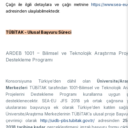
Çağrı ile ilgili detaylara ve çağrı metnine
https://www.sea-eu-
adresinden
ulaşılabilmektedir.
TÜBİTAK - Ulusal Başvuru Süreci
ARDEB 1001 – Bilimsel ve Teknolojik Araştırma Proje
Destekleme Programı
Konsorsiyuma Türkiye’den dâhil olan
Üniversite/Ara
Merkezleri
TÜBİTAK tarafından 1001-Bilimsel ve Teknolojik Ar
Projelerini Destekleme Programı kurallarına uygun ş
desteklenecektir. SEA-EU JFS 2018 yılı ortak çağrısına y
uluslararası başvuruya ek olarak Türkiye’den katılım sağl
Üniversite/Araştırma Merkezlerinin TÜBİTAK’a ulusal proje Başv
çevrimiçi olarak
http://uidb-pbs.tubitak.gov.tr/
adresinden
25
2018 tarihine kadar
gerçekleştirmesi; imzalı başvuru formu çıktı