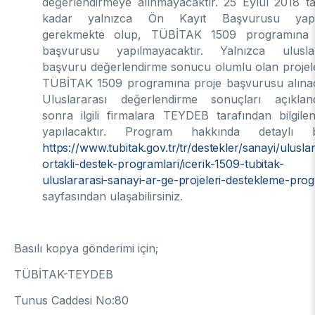
değerlendirmeye alınmayacaktır. 25 Eylül 2018 ta
kadar yalnızca Ön Kayıt Başvurusu yapı
gerekmekte olup, TÜBİTAK 1509 programına 
başvurusu yapılmayacaktır. Yalnızca uluslar
başvuru değerlendirme sonucu olumlu olan projele
TÜBİTAK 1509 programına proje başvurusu alınac
Uluslararası değerlendirme sonuçları açıkland
sonra ilgili firmalara TEYDEB tarafından bilgile
yapılacaktır. Program hakkında detaylı bi
https://www.tubitak.gov.tr/tr/destekler/sanayi/uluslar
ortakli-destek-programlari/icerik-1509-tubitak-
uluslararasi-sanayi-ar-ge-projeleri-destekleme-pro
sayfasından ulaşabilirsiniz.
Basılı kopya gönderimi için;
TÜBİTAK-TEYDEB
Tunus Caddesi No:80