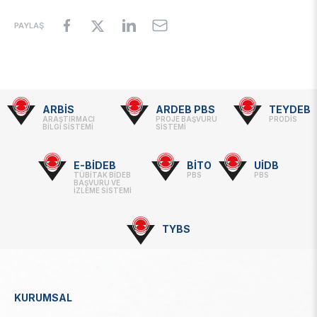
PAYLAŞ
ARBİS
ARDEB PBS
TEYDEB
Footer
ARAŞTIRMACI
PROJE BAŞVURU
PRODİS
BİLGİ SİSTEMİ
SİSTEMİ
-
Linkler
E-BİDEB
BİTO
UİDB
TÜBİTAK BİDEB
PBS
PBS
BAŞVURU VE
İZLEME SİSTEMİ
TYBS
KURUMSAL