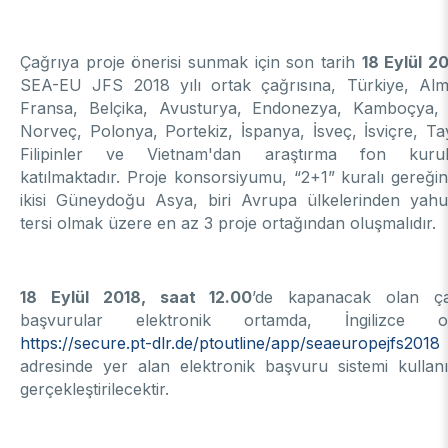
Enstitüsü
Video Arşivi
Türkiye Sanayi Sevk ve İdare Enstitüsü (TÜSSİDE)
Fotoğraf Arşivi
Ulusal Metroloji Enstitüsü (UME)
Çağrıya proje önerisi sunmak için son tarih
18 Eylül 2
Uzay Teknolojileri Araştırma Enstitüsü (UZAY)
SEA-EU JFS 2018 yılı ortak çağrısına, Türkiye, Al
KVKK Aydınlatma metni
Kutup Araştırmaları Enstitüsü (KARE)
Fransa, Belçika, Avusturya, Endonezya, Kamboçya, 
Norveç, Polonya, Portekiz, İspanya, İsveç, İsviçre, Ta
Filipinler ve Vietnam'dan araştırma fon kurulu
katılmaktadır. Proje konsorsiyumu, “2+1” kuralı gereği
ikisi Güneydoğu Asya, biri Avrupa ülkelerinden yah
tersi olmak üzere en az 3 proje ortağından oluşmalıdır.
18 Eylül 2018, saat 12.00
’de kapanacak olan ça
başvurular elektronik ortamda, İngilizce ol
https://secure.pt-dlr.de/ptoutline/app/seaeuropejfs2018
adresinde yer alan elektronik başvuru sistemi kullanı
gerçekleştirilecektir.