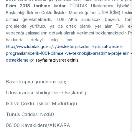
Ekim 2018 tarihine kadar
TÜBİTAK Uluslararası İşbirliği
Başkanlığı İkili ve Çoklu İlişkiler Müdürlüğü’ne (UİDB İÇİM) tesli
olması gerekmektedir. TÜBİTAK’a sunulacak başvuru for
projelerde yürütücü ya da ortak olarak yer alan Türk eki
yapacağı çalışmaların detaylı olarak verilmesi beklenmektedir. 
hakkında detaylı bilgi i
http://www.tubitak.gov.tr/tr/destekler/akademik/ulusal-destek-
programlari/icerik-1001-bilimsel-ve-teknolojik-arastirma-projelerini
destekleme-pr
sayfasını ziyaret ediniz.
Basılı kopya gönderimi için;
Uluslararası İşbirliği Daire Başkanlığı
İkili ve Çoklu İlişkiler Müdürlüğü
Tunus Caddesi No:80
06100 Kavaklıdere/ANKARA