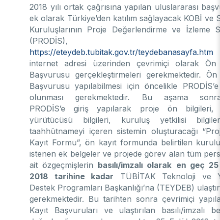
2018 yılı ortak çağrısına yapılan uluslararası baş
ek olarak Türkiye’den katılım sağlayacak KOBİ ve 
Kuruluşlarının Proje Değerlendirme ve İzleme S
(PRODİS),
https://eteydeb.tubitak.gov.tr/teydebanasayfa.htm
internet adresi üzerinden çevrimiçi olarak Ön
Başvurusu gerçekleştirmeleri gerekmektedir. Ön
Başvurusu yapılabilmesi için öncelikle PRODİS’e
olunması gerekmektedir. Bu aşama sonra
PRODİS’e giriş yapılarak proje ön bilgileri, 
yürütücüsü bilgileri, kuruluş yetkilisi bilgil
taahhütnameyi içeren sistemin oluşturacağı “Pr
Kayıt Formu”, ön kayıt formunda belirtilen kurulu
istenen ek belgeler ve projede görev alan tüm per
ait özgeçmişlerin
basılı/imzalı olarak
en geç 25 
2018 tarihine kadar
TÜBİTAK Teknoloji ve Ye
Destek Programları Başkanlığı’na (TEYDEB) ulaştır
gerekmektedir. Bu tarihten sonra çevrimiçi yapı
Kayıt Başvuruları ve ulaştırılan basılı/imzalı be