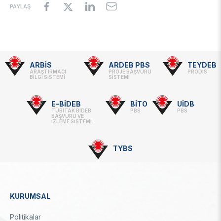
PAYLAŞ
ARBİS
ARDEB PBS
TEYDEB
Footer
ARAŞTIRMACI
PROJE BAŞVURU
PRODİS
BİLGİ SİSTEMİ
SİSTEMİ
-
Linkler
E-BİDEB
BİTO
UİDB
TÜBİTAK BİDEB
PBS
PBS
BAŞVURU VE
İZLEME SİSTEMİ
TYBS
KURUMSAL
Dipnot
Politikalar