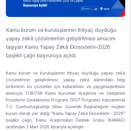
DESTEKLER
Arşiv
Üretken Yapay Zekâ Rehberi
Akademik
Kamu kurum ve kuruluşlarının ihtiyaç duyduğu
Ulusal Programlar
Sanayi
yapay zekâ çözümlerinin geliştirilmesi amacını
Uluslararası Programlar
Ulusal Programlar
taşıyan Kamu Yapay Zekâ Ekosistemi–2026
Bilim & Toplum
Uluslararası Programlar
başlıklı çağrı başvuruya açıldı.
Ulusal Programlar
Bilimsel Etkinlik
Uluslararası Programlar
Kamu kurum ve kuruluşlarının ihtiyaç duyduğu yapay zekâ
Etkinlik Düzenleme
Uluslararası İş Birlikleri
çözümlerinin geliştirilmesi, yapay zekâ alanındaki bilgi
Etkinliklere Katılım
birikiminin bu çözümler için kullanılması ve yaygınlaştırılması
Uluslararası Destekler
İkili İş Birliği Programları
amacıyla TÜBİTAK Kamu Kurumları Araştırma ve Geliştirme
BURSLAR
Çok Taraflı Programlar
Projelerini Destekleme Programı (1007 Programı) kapsamında
AB Çerçeve Programları
T.C. Cumhurbaşkanlığı Siber Güvenlik Başkanlığının müşteri
Lisans / Önlisans
kurum olarak yer aldığı “Kamu Yapay Zekâ Ekosistemi - 2026”
başlıklı çağrı, Kamu Araştırmaları Destek Grubu (KAMAG)
Mentorluk Desteği Programı
Lisansüstü
tarafından 2 Mart 2026 itibarıyla açılmıştır.
Burs Programları