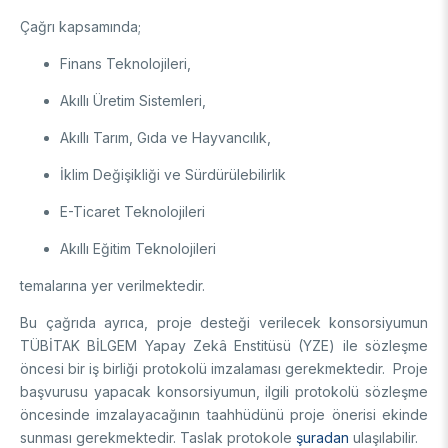
Enstitüsü
Video Arşivi
Çağrı kapsamında;
Türkiye Sanayi Sevk ve İdare Enstitüsü (TÜSSİDE)
Fotoğraf Arşivi
Ulusal Metroloji Enstitüsü (UME)
Finans Teknolojileri,
Uzay Teknolojileri Araştırma Enstitüsü (UZAY)
KVKK Aydınlatma metni
Akıllı Üretim Sistemleri,
Kutup Araştırmaları Enstitüsü (KARE)
Akıllı Tarım, Gıda ve Hayvancılık,
İklim Değişikliği ve Sürdürülebilirlik
E-Ticaret Teknolojileri
Akıllı Eğitim Teknolojileri
temalarına yer verilmektedir.
Bu çağrıda ayrıca, proje desteği verilecek konsorsiyumun
TÜBİTAK BİLGEM Yapay Zekâ Enstitüsü (YZE) ile sözleşme
öncesi bir iş birliği protokolü imzalaması gerekmektedir. Proje
başvurusu yapacak konsorsiyumun, ilgili protokolü sözleşme
öncesinde imzalayacağının taahhüdünü proje önerisi ekinde
sunması gerekmektedir. Taslak protokole
şuradan
ulaşılabilir.