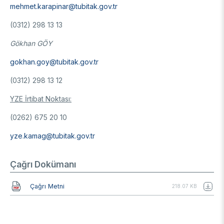
mehmet.karapinar@tubitak.gov.tr
(0312) 298 13 13
Gökhan GÖY
gokhan.goy@tubitak.gov.tr
(0312) 298 13 12
YZE İrtibat Noktası:
(0262) 675 20 10
yze.kamag@tubitak.gov.tr
Çağrı Dokümanı
Belge
Çağrı Metni
218.07 KB