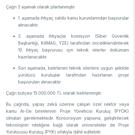
Destek Programları
Eğitim Burs Programları
Çağrı 3 aşamalı olarak planlanmıştır.
Doktora Sonrası
Araştırma Burs Programları
1. aşamada ihtiyaç sahibi kamu kurumlarından başvurular
Uluslararası Burslar
Araştırma Burs Programları
Uluslararası
alınacaktır.
Uluslararası Burslar
Araştırma Burs Programları
2. aşamada ihtiyaçlar komisyon (Siber Güvenlik
AR-GE FAALİYETLERİMİZ
Başkanlığı, KAMAG, YZE) tarafından önceliklendirilerek
Uluslararası Burslar
10 ihtiyaç başvurusu için teknik isterler dokümanı
hazırlanacaktır.
MAM
Son aşamada, belirlenen teknik isterlere uygun şekilde
Enerji Teknolojileri
BİLGEM
yürütücü kuruluşlar tarafından hazırlanan proje
İklim ve Yaşam Bilimleri
başvuruları alınacaktır.
Malzeme ve Proses Teknolojileri
Bilişim Teknolojileri Enstitüsü (BTE)
AR-GE Birimleri
Çağrı bütçesi 15.000.000 TL olarak belirlenmiştir.
Siber Güvenlik Enstitüsü (SGE)
Ulusal Elektronik ve Kriptoloji Araştırma Enstitüsü (UEKAE)
Raylı Ulaşım Teknolojileri Enstitüsü (RUTE)
Bu çağrıda, yapay zekâ üzerine çalışan özel sektör veya
AR-GE Kolaylık Birimleri
Yapay Zekâ Enstitüsü (YZE)
Savunma Sanayii Araştırma ve Geliştirme Enstitüsü (SAGE)
kamu Ar-Ge birimlerinin Proje Yöneticisi Kuruluş (PYÖK)
Yazılım Teknolojileri Araştırma Enstitüsü (YTE)
TEKSEB ve TEKNOPARK
Bursa Test ve Analiz Laboratuvarı (BUTAL)
olmaları gerekmektedir. Konsorsiyum yapısına, geliştirilecek
Haber Arşivi
İleri Teknolojiler Araştırma Enstitüsü (İLTAREN)
Temel Bilimler Araştırma Enstitüsü (TBAE)
Ulusal Akademik Ağ ve Bilgi Merkezi (ULAKBİM)
teknolojinin niteliğine bağlı olarak üniversiteler de Proje
Yürütücüsü Kuruluş (PYK) sıfatıyla dâhil edilebilir.
Temiz Enerji, İklim Değişikliği ve Sürdürülebilirlik Araştırma