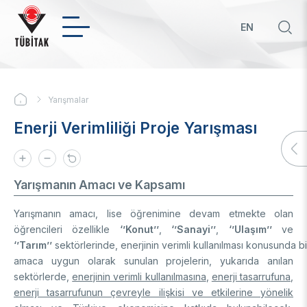
Ana
içeriğe
EN
atla
Hızl
bağ
KURUMSAL
Yarışmalar
Sayfa
Hakkımızda
Enerji Verimliliği Proje Yarışması
yolu
Biz Kimiz
Politikalar
Yönetim Kurulu
Başkan
Öncelikli Ar-Ge ve Yenilik Konuları
Uluslararası
Yarışmanın Amacı ve Kapsamı
Üst Yönetim
Yeşil Büyüme TYH
Mevzuat
Öncelikli ve Kilit Teknolojilerde TYH'ler
İkili Proje Destekleri
Teknoloji Transfer Ofisi
Yarışmanın amacı, lise öğrenimine devam etmekte olan
Organizasyon Şeması
Girişimci ve Yenilikçi Üniversite Endeksi
Çok Taraflı Programlar
öğrencileri özellikle
‘’Konut’’
,
‘’Sanayi’’
,
‘’Ulaşım’’
ve
Strateji Belgeleri
Üniversitelerin Alan Bazlı Yetkinlik Analizi
Çerçeve Programları
Hakkımızda
‘’Tarım’’
Ödüller
sektörlerinde, enerjinin verimli kullanılması konusunda bi
Mali Tablolar
Teknoloji Hazırlık Seviyesi (THS) Belirleme
Patentler
amaca uygun olarak sunulan projelerin, yukarıda anılan
Sayılarla TÜBİTAK
BTY İstatistikleri
İlanlar
Geçmiş Yıllarda Ödül Alanlar
sektörlerde,
enerjinin verimli kullanılmasına
,
enerji tasarrufuna
,
Yapay Zekâ
Hizmet Envanterleri
BTY Kılavuzları
enerji tasarrufunun çevreyle ilişkisi ve etkilerine yönelik
Kurumsal Kimlik
BTYK (Mülga)
Yapay Zekâ Politikası