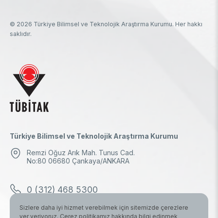
© 2026 Türkiye Bilimsel ve Teknolojik Araştırma Kurumu. Her hakkı
saklıdır.
Türkiye Bilimsel ve Teknolojik Araştırma Kurumu
Remzi Oğuz Arık Mah. Tunus Cad.
No:80 06680 Çankaya/ANKARA
0 (312) 468 5300
Sizlere daha iyi hizmet verebilmek için sitemizde çerezlere
0 (312) 298 1000
yer veriyoruz. Çerez politikamız hakkında bilgi edinmek