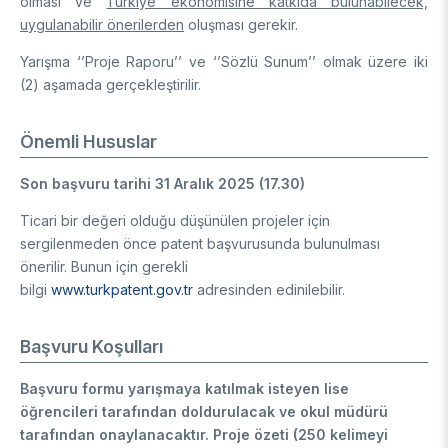
olması ve
Türkiye ekonomisine katkıda bulunabilecek,
DESTEKLER
uygulanabilir önerilerden
Arşiv
Üretken Yapay Zekâ Rehberi
oluşması gerekir.
Yarışma ‘’Proje Raporu’’ ve ‘’Sözlü Sunum’’ olmak üzere iki
Akademik
(2) aşamada gerçekleştirilir.
Ulusal Programlar
Sanayi
Uluslararası Programlar
Önemli Hususlar
Ulusal Programlar
Bilim & Toplum
Son başvuru tarihi 31 Aralık 2025 (17.30)
Uluslararası Programlar
Ulusal Programlar
Bilimsel Etkinlik
Ticari bir değeri olduğu düşünülen projeler için
Uluslararası Programlar
sergilenmeden önce patent başvurusunda bulunulması
Etkinlik Düzenleme
önerilir. Bunun için gerekli
Uluslararası İş Birlikleri
Etkinliklere Katılım
bilgi
www.turkpatent.gov.tr
adresinden edinilebilir.
Uluslararası Destekler
İkili İş Birliği Programları
BURSLAR
Çok Taraflı Programlar
Başvuru Koşulları
AB Çerçeve Programları
Lisans / Önlisans
Başvuru formu yarışmaya katılmak isteyen lise
öğrencileri tarafından doldurulacak ve okul müdürü
Mentorluk Desteği Programı
Lisansüstü
tarafından onaylanacaktır. Proje özeti (250 kelimeyi
Burs Programları