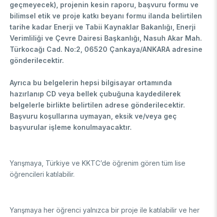
geçmeyecek), projenin kesin raporu, başvuru formu ve
Destek Programları
Eğitim Burs Programları
Doktora Sonrası
bilimsel etik ve proje katkı beyanı formu ilanda belirtilen
Araştırma Burs Programları
tarihe kadar Enerji ve Tabii Kaynaklar Bakanlığı, Enerji
Uluslararası Burslar
Araştırma Burs Programları
Verimliliği ve Çevre Dairesi Başkanlığı, Nasuh Akar Mah.
Uluslararası
Uluslararası Burslar
Türkocağı Cad. No:2, 06520 Çankaya/ANKARA adresine
Araştırma Burs Programları
gönderilecektir.
AR-GE FAALİYETLERİMİZ
Uluslararası Burslar
Ayrıca bu belgelerin hepsi bilgisayar ortamında
hazırlanıp CD veya bellek çubuğuna kaydedilerek
MAM
belgelerle birlikte belirtilen adrese gönderilecektir.
Enerji Teknolojileri
Başvuru koşullarına uymayan, eksik ve/veya geç
BİLGEM
başvurular işleme konulmayacaktır.
İklim ve Yaşam Bilimleri
Malzeme ve Proses Teknolojileri
Bilişim Teknolojileri Enstitüsü (BTE)
AR-GE Birimleri
Siber Güvenlik Enstitüsü (SGE)
Yarışmaya, Türkiye ve KKTC’de öğrenim gören tüm lise
Ulusal Elektronik ve Kriptoloji Araştırma Enstitüsü (UEKAE)
Raylı Ulaşım Teknolojileri Enstitüsü (RUTE)
AR-GE Kolaylık Birimleri
öğrencileri katılabilir.
Yapay Zekâ Enstitüsü (YZE)
Savunma Sanayii Araştırma ve Geliştirme Enstitüsü (SAGE)
Yazılım Teknolojileri Araştırma Enstitüsü (YTE)
TEKSEB ve TEKNOPARK
Bursa Test ve Analiz Laboratuvarı (BUTAL)
Haber Arşivi
İleri Teknolojiler Araştırma Enstitüsü (İLTAREN)
Temel Bilimler Araştırma Enstitüsü (TBAE)
Ulusal Akademik Ağ ve Bilgi Merkezi (ULAKBİM)
Yarışmaya her öğrenci yalnızca bir proje ile katılabilir ve her
Temiz Enerji, İklim Değişikliği ve Sürdürülebilirlik Araştırma