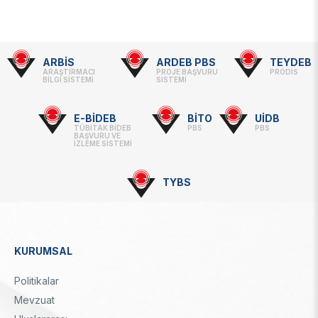
ARBİS
ARDEB PBS
TEYDEB
Footer
ARAŞTIRMACI
PROJE BAŞVURU
PRODİS
BİLGİ SİSTEMİ
SİSTEMİ
-
Linkler
E-BİDEB
BİTO
UİDB
TÜBİTAK BİDEB
PBS
PBS
BAŞVURU VE
İZLEME SİSTEMİ
TYBS
KURUMSAL
Dipnot
Politikalar
Mevzuat