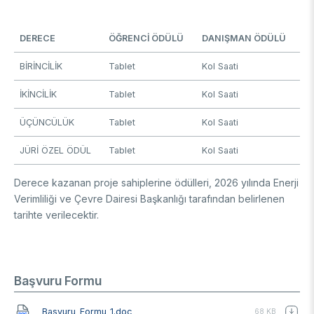
DERECE
ÖĞRENCİ ÖDÜLÜ
DANIŞMAN ÖDÜLÜ
BİRİNCİLİK
Tablet
Kol Saati
İKİNCİLİK
Tablet
Kol Saati
ÜÇÜNCÜLÜK
Tablet
Kol Saati
JÜRİ ÖZEL ÖDÜL
Tablet
Kol Saati
Derece kazanan proje sahiplerine ödülleri, 2026 yılında Enerji
Verimliliği ve Çevre Dairesi Başkanlığı tarafından belirlenen
tarihte verilecektir.
Başvuru Formu
Belge
Basvuru_Formu_1.doc
68 KB