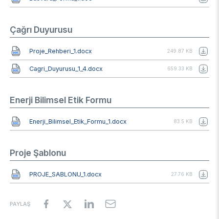
Çağrı Duyurusu
Belge
Proje_Rehberi_1.docx
249.87 KB
Belge
Cagri_Duyurusu_1_4.docx
659.33 KB
Enerji Bilimsel Etik Formu
Belge
Enerji_Bilimsel_Etik_Formu_1.docx
83.5 KB
Proje Şablonu
Belge
PROJE_SABLONU_1.docx
27.76 KB
PAYLAŞ