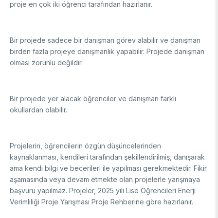
Enstitüsü
Video Arşivi
proje en çok iki öğrenci tarafından hazırlanır.
Türkiye Sanayi Sevk ve İdare Enstitüsü (TÜSSİDE)
Fotoğraf Arşivi
Ulusal Metroloji Enstitüsü (UME)
Uzay Teknolojileri Araştırma Enstitüsü (UZAY)
Bir projede sadece bir danışman görev alabilir ve danışman
KVKK Aydınlatma metni
birden fazla projeye danışmanlık yapabilir. Projede danışman
Kutup Araştırmaları Enstitüsü (KARE)
olması zorunlu değildir.
Bir projede yer alacak öğrenciler ve danışman farklı
okullardan olabilir.
Projelerin, öğrencilerin özgün düşüncelerinden
kaynaklanması, kendileri tarafından şekillendirilmiş, danışarak
ama kendi bilgi ve becerileri ile yapılması gerekmektedir. Fikir
aşamasında veya devam etmekte olan projelerle yarışmaya
başvuru yapılmaz. Projeler, 2025 yılı Lise Öğrencileri Enerji
Verimliliği Proje Yarışması Proje Rehberine göre hazırlanır.