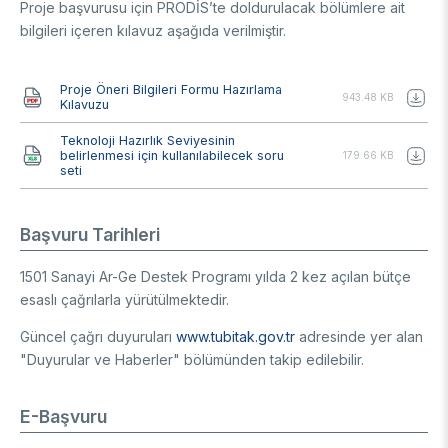
Proje başvurusu için PRODİS’te doldurulacak bölümlere ait
bilgileri içeren kılavuz aşağıda verilmiştir.
Belge
Proje Öneri Bilgileri Formu Hazırlama
943.48 KB
Kılavuzu
Belge
Teknoloji Hazırlık Seviyesinin
belirlenmesi için kullanılabilecek soru
179.66 KB
seti
Başvuru Tarihleri
1501 Sanayi Ar-Ge Destek Programı yılda 2 kez açılan bütçe
esaslı çağrılarla yürütülmektedir.
Güncel çağrı duyuruları
www.tubitak.gov.tr
adresinde yer alan
"Duyurular ve Haberler" bölümünden takip edilebilir.
E-Başvuru