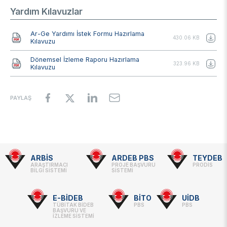
Yardım Kılavuzlar
Belge
Ar-Ge Yardımı İstek Formu Hazırlama
430.06 KB
Kılavuzu
Belge
Dönemsel İzleme Raporu Hazırlama
323.96 KB
Kılavuzu
PAYLAŞ
ARBİS
ARDEB PBS
TEYDEB
Footer
ARAŞTIRMACI
PROJE BAŞVURU
PRODİS
BİLGİ SİSTEMİ
SİSTEMİ
-
Linkler
E-BİDEB
BİTO
UİDB
TÜBİTAK BİDEB
PBS
PBS
BAŞVURU VE
İZLEME SİSTEMİ