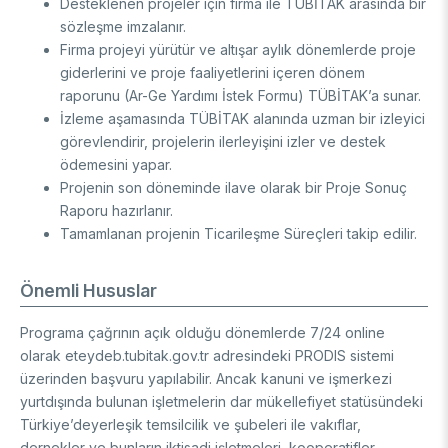
Desteklenen projeler için firma ile TÜBİTAK arasında bir
sözleşme imzalanır.
Firma projeyi yürütür ve altışar aylık dönemlerde proje
giderlerini ve proje faaliyetlerini içeren dönem
raporunu (Ar-Ge Yardımı İstek Formu) TÜBİTAK’a sunar.
İzleme aşamasında TÜBİTAK alanında uzman bir izleyici
görevlendirir, projelerin ilerleyişini izler ve destek
ödemesini yapar.
Projenin son döneminde ilave olarak bir Proje Sonuç
Raporu hazırlanır.
Tamamlanan projenin Ticarileşme Süreçleri takip edilir.
Önemli Hususlar
Programa çağrının açık olduğu dönemlerde 7/24 online
olarak eteydeb.tubitak.gov.tr adresindeki PRODIS sistemi
üzerinden başvuru yapılabilir. Ancak kanuni ve işmerkezi
yurtdışında bulunan işletmelerin dar mükellefiyet statüsündeki
Türkiye’deyerleşik temsilcilik ve şubeleri ile vakıflar,
dernekler ve bunların iktisadi işletmeleri, kooperatifler,