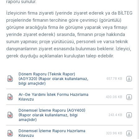
raporu sunulur.
İzleyicinin firma ziyareti (yerinde ziyaret ederek ya da BİLTEG
projelerinde firmanın tercihine göre çevrimiçi (görüntülü)
görüşme aracılığıyla firma ile görüşme yaparak veya firmayı
yerinde ziyaret ederek) sırasında, firmanın proje hakkında
sunum yapması; proje yürütücüsü, personeli ve varsa teknik
danışmanlarının ziyaret esnasında bulunması beklenir. İzleyici,
gerek duyduğu açıklamaları kuruluştan talep edebilir.
Belge
Dönem Raporu (Teknik Rapor)
(AGY320) (Rapor olarak kullanılamaz,
657.78 KB
bilgi amaçlıdır)
Belge
Ar-Ge Yardımı İstek Formu Hazırlama
430.06 KB
Kılavuzu
Belge
Dönemsel İzleme Raporu (AGY400)
(Rapor olarak kullanılamaz, bilgi
243.4 KB
amaçlıdır)
Belge
Dönemsel İzleme Raporu Hazırlama
323.96 KB
Kılavuzu