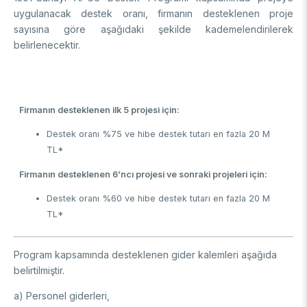
Enstitüsü
Video Arşivi
uygulanacak destek oranı, firmanın desteklenen proje
Türkiye Sanayi Sevk ve İdare Enstitüsü (TÜSSİDE)
sayısına göre aşağıdaki şekilde kademelendirilerek
Fotoğraf Arşivi
Ulusal Metroloji Enstitüsü (UME)
belirlenecektir.
Uzay Teknolojileri Araştırma Enstitüsü (UZAY)
KVKK Aydınlatma metni
Kutup Araştırmaları Enstitüsü (KARE)
Firmanın desteklenen ilk 5 projesi için:
Destek oranı %75 ve hibe destek tutarı en fazla 20 M
TL*
Firmanın desteklenen 6’ncı projesi ve sonraki projeleri için:
Destek oranı %60 ve hibe destek tutarı en fazla 20 M
TL*
Program kapsamında desteklenen gider kalemleri aşağıda
belirtilmiştir.
a) Personel giderleri,