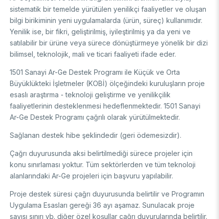
sistematik bir temelde yürütülen yenilikçi faaliyetler ve oluşan
DESTEKLER
Arşiv
Üretken Yapay Zekâ Rehberi
bilgi birikiminin yeni uygulamalarda (ürün, süreç) kullanımıdır.
Yenilik ise, bir fikri, geliştirilmiş, iyileştirilmiş ya da yeni ve
Akademik
satılabilir bir ürüne veya sürece dönüştürmeye yönelik bir dizi
Ulusal Programlar
bilimsel, teknolojik, mali ve ticari faaliyeti ifade eder.
Sanayi
Uluslararası Programlar
1501 Sanayi Ar-Ge Destek Programı ile Küçük ve Orta
Ulusal Programlar
Bilim & Toplum
Büyüklükteki İşletmeler (KOBİ) ölçeğindeki kuruluşların proje
Uluslararası Programlar
esaslı araştırma - teknoloji geliştirme ve yenilikçilik
Ulusal Programlar
faaliyetlerinin desteklenmesi hedeflenmektedir. 1501 Sanayi
Bilimsel Etkinlik
Uluslararası Programlar
Ar-Ge Destek Programı çağrılı olarak yürütülmektedir.
Etkinlik Düzenleme
Uluslararası İş Birlikleri
Sağlanan destek hibe şeklindedir (geri ödemesizdir).
Etkinliklere Katılım
Uluslararası Destekler
İkili İş Birliği Programları
Çağrı duyurusunda aksi belirtilmediği sürece projeler için
BURSLAR
Çok Taraflı Programlar
konu sınırlaması yoktur. Tüm sektörlerden ve tüm teknoloji
AB Çerçeve Programları
alanlarındaki Ar-Ge projeleri için başvuru yapılabilir.
Lisans / Önlisans
Proje destek süresi çağrı duyurusunda belirtilir ve Programın
Mentorluk Desteği Programı
Uygulama Esasları gereği 36 ayı aşamaz. Sunulacak proje
Lisansüstü
sayısı sınırı vb. diğer özel koşullar çağrı duyurularında belirtilir.
Burs Programları